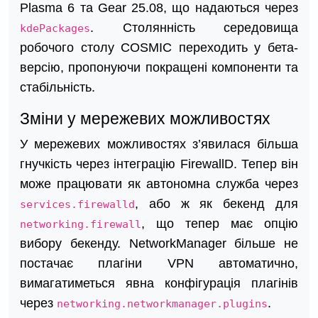
Plasma 6 та Gear 25.08, що надаються через
. Столянність середовища
kdePackages
робочого столу COSMIC переходить у бета-
версію, пропонуючи покращені компоненти та
стабільність.
Зміни у мережевих можливостях
У мережевих можливостях з’явилася більша
гнучкість через інтеграцію FirewallD. Тепер він
може працювати як автономна служба через
, або ж як бекенд для
services.firewalld
, що тепер має опцію
networking.firewall
вибору бекенду. NetworkManager більше не
постачає плагіни VPN автоматично,
вимагатиметься явна конфігурація плагінів
через
.
networking.networkmanager.plugins