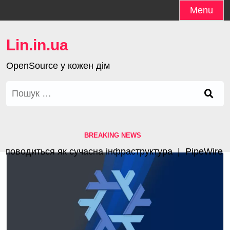
Skip
Menu
to
content
Lin.in.ua
OpenSource у кожен дім
Пошук:
BREAKING NEWS
оводиться як сучасна інфраструктура |
PipeWire 1.4