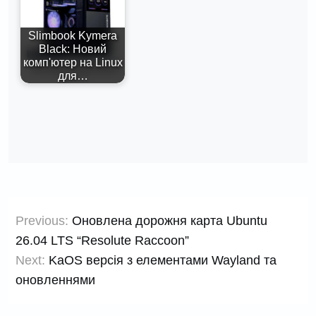
Slimbook Kymera
Black: Новий
комп'ютер на Linux
для…
Навігація
Previous:
Оновлена дорожня карта Ubuntu
записів
26.04 LTS “Resolute Raccoon”
Next:
KaOS версія з елементами Wayland та
оновленнями