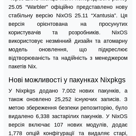
25.05 “Warbler” офіційно представлено нову
стабільну версію NixOS 25.11 “Xantusia”. Ця
версія орієнтована на просунутих
користувачів та розробників. NixOS
використовує незмінний дизайн та атомарну
модель оновлення, що підкреслює
відтворюваність та надійність з менеджером
пакетів Nix.
Нові можливості у пакунках Nixpkgs
У Nixpkgs додано 7,002 нових пакунків, а
також оновлено 25,252 існуючих записів. З
метою збереження безпеки репозиторію, було
видалено 6,338 застарілих пакунків. У NixOS
версія включає 107 нових модулів, додає
1,778 опцій конфігурації та видаляє старі,