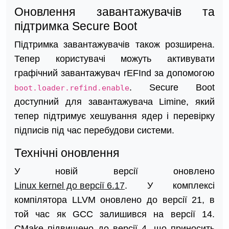
Оновлення завантажувачів та
підтримка Secure Boot
Підтримка завантажувачів також розширена.
Тепер користувачі можуть активувати
графічний завантажувач rEFInd за допомогою
. Secure Boot
boot.loader.refind.enable
доступний для завантажувача Limine, який
тепер підтримує хешування ядер і перевірку
підписів під час перебудови системи.
Технічні оновлення
У новій версії оновлено
Linux kernel до версії 6.17
. У комплексі
компілятора LLVM оновлено до версії 21, в
той час як GCC залишився на версії 14.
CMake підвищено до версії 4, що приносить