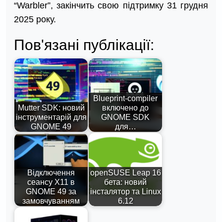
“Warbler”, закінчить свою підтримку 31 грудня
2025 року.
Пов'язані публікації:
Blueprint-compiler
Mutter SDK: новий
включено до
інструментарій для
GNOME SDK
GNOME 49
для…
Відключення
openSUSE Leap 16
сеансу X11 в
бета: новий
GNOME 49 за
інсталятор та Linux
замовчуванням
6.12