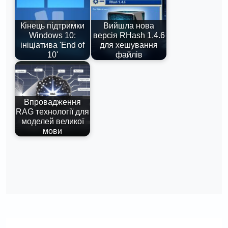
Кінець підтримки
Вийшла нова
Windows 10:
версія RHash 1.4.6
ініціатива 'End of
для хешування
10'
файлів
Впровадження
RAG технології для
моделей великої
мови
Навігація