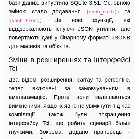
бази даних, випустила SQLite 3.51. Основною
зміною стало додавання
та
jsonb_each()
. Це нові функції, які
jsonb_tree()
віддзеркалюють існуючі JSON утиліти, але
повертають дані у бінарному форматі JSONB
для масивів та об’єктів.
Зміни в розширеннях та інтерфейсі
Tcl
Два відомі розширення, carray та percentile,
тепер включені за замовчуванням в
амальгамацію. Проте вони залишаються
вимкненими, якщо їх явно не увімкнути під час
компіляції. Також були покращення
інтерфейсу Tcl, що робить сценарії більш
гнучкими. Зокрема, додано прапорець
-