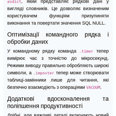
, який представляє рядкові дані у
asdict
вигляді словників. Це дозволяє визначеним
користувачем функціям призупиняти
виконання та повертати значення SQL NULL.
Оптимізації командного рядка і
обробки даних
У командному рядку команда
тепер
.timer
вимірює час з точністю до мікросекунд.
Режими виводу правильно обробляють широкі
символи, а
тепер може створювати
.imposter
таблиці-замінники лише для читання, які
безпечно взаємодіють з операціями
.
VACUUM
Додаткові вдосконалення та
поліпшення продуктивності
Дрібні, але важливі деталі включають новий