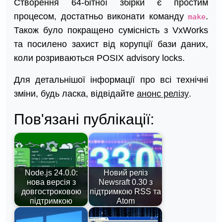
Створення 64-бітної збірки є простим
процесом, достатньо виконати команду
.
make
Також було покращено сумісність з VxWorks
та посилено захист від корупції бази даних,
коли розриваються POSIX advisory locks.
Для детальнішої інформації про всі технічні
зміни, будь ласка, відвідайте
анонс релізу
.
Пов'язані публікації:
Node.js 24.0.0:
Новий реліз
нова версія з
Newsraft 0.30 з
довгостроковою
підтримкою RSS та
підтримкою
Atom