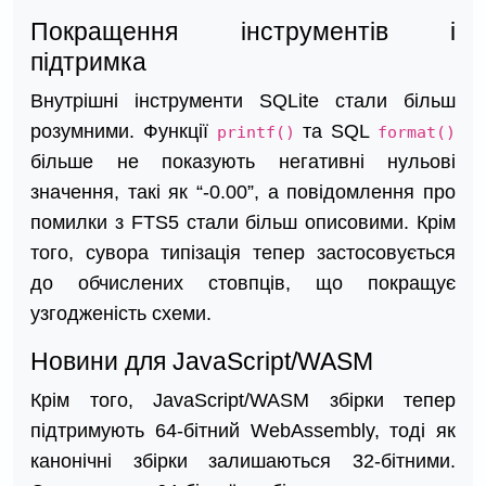
Покращення інструментів і
підтримка
Внутрішні інструменти SQLite стали більш
розумними. Функції
та SQL
printf()
format()
більше не показують негативні нульові
значення, такі як “-0.00”, а повідомлення про
помилки з FTS5 стали більш описовими. Крім
того, сувора типізація тепер застосовується
до обчислених стовпців, що покращує
узгодженість схеми.
Новини для JavaScript/WASM
Крім того, JavaScript/WASM збірки тепер
підтримують 64-бітний WebAssembly, тоді як
канонічні збірки залишаються 32-бітними.