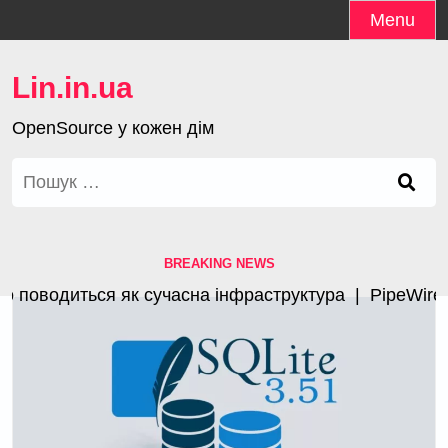
Skip
Menu
to
content
Lin.in.ua
OpenSource у кожен дім
Пошук:
BREAKING NEWS
поводиться як сучасна інфраструктура |
PipeWire 1.