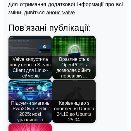
Для отримання додаткової інформації про всі
зміни, дивіться
анонс Valve
.
Пов'язані публікації:
Valve випустила
Вразливість в
нову версію Steam
OpenPGP.js
Client для Linux-
дозволяє обійти
геймерів
перевірку…
Підсумки змагань
Керівництво з
Pwn2Own Berlin
оновлення Ubuntu
2025: нові
24.10 до Ubuntu
уразливості
25.04