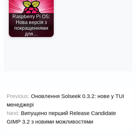
Raspberry Pi OS:
Нова версія з
покращеннями
для…
Навігація
Previous:
Оновлення Solseek 0.3.2: нове у TUI
записів
менеджері
Next:
Випущено перший Release Candidate
GIMP 3.2 з новими можливостями