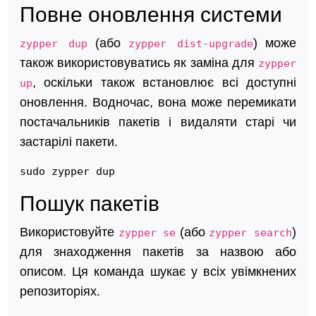
Повне оновлення системи
(або
) може
zypper dup
zypper dist-upgrade
також використовуватись як заміна для
zypper
, оскільки також встановлює всі доступні
up
оновлення. Водночас, вона може перемикати
постачальників пакетів і видаляти старі чи
застарілі пакети.
sudo zypper dup
Пошук пакетів
Використовуйте
(або
)
zypper se
zypper search
для знаходження пакетів за назвою або
описом. Ця команда шукає у всіх увімкнених
репозиторіях.