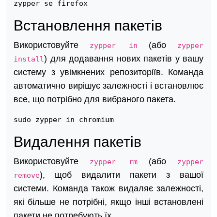
zypper se firefox
Встановлення пакетів
Використовуйте
(або
zypper in
zypper
) для додавання нових пакетів у вашу
install
систему з увімкнених репозиторіїв. Команда
автоматично вирішує залежності і встановлює
все, що потрібно для вибраного пакета.
sudo zypper in chromium
Видалення пакетів
Використовуйте
(або
zypper rm
zypper
), щоб видалити пакети з вашої
remove
системи. Команда також видаляє залежності,
які більше не потрібні, якщо інші встановлені
пакети не потребують їх.