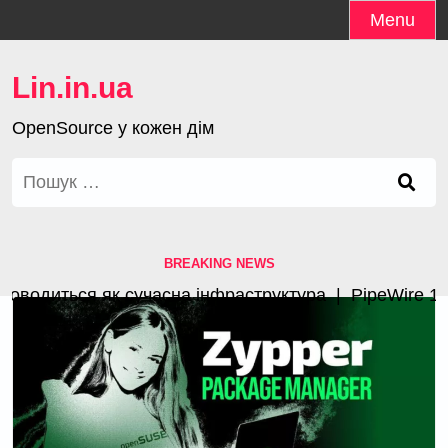
Skip
Menu
to
content
Lin.in.ua
OpenSource у кожен дім
Пошук:
BREAKING NEWS
одиться як сучасна інфраструктура |
PipeWire 1.4.3