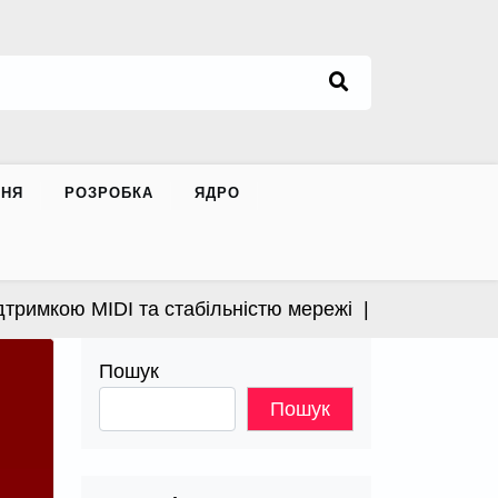
ННЯ
РОЗРОБКА
ЯДРО
римкою MIDI та стабільністю мережі |
Apple випустил
Пошук
Пошук