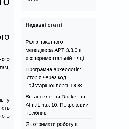
го
Недавні статті
го
Реліз пакетного
менеджера APT 3.3.0 в
експериментальній гілці
ного
там,
Програмна археологія:
історія через код
найстарішої версії DOS
Встановлення Docker на
ів у
AlmaLinux 10: Покроковий
юють
посібник
ного
Як отримати роботу в