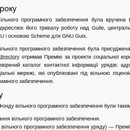
року
ільного програмного забезпечення була вручена 
ідкреслює його тривалу роботу над Guile, централ
NU і основою Scheme для GNU Guix.
ільного програмного забезпечення була присуджена
irectory
отримав Премію за проекти соціальної кори
вірений каталог контактної інформації урядів: адр
альні мережі, які опубліковані під вільною ліцензі
рамного забезпечення.
у
онду вільного програмного забезпечення були таки
ння вільного програмного забезпечення.
я вільного програмного забезпечення уряду) — Премі