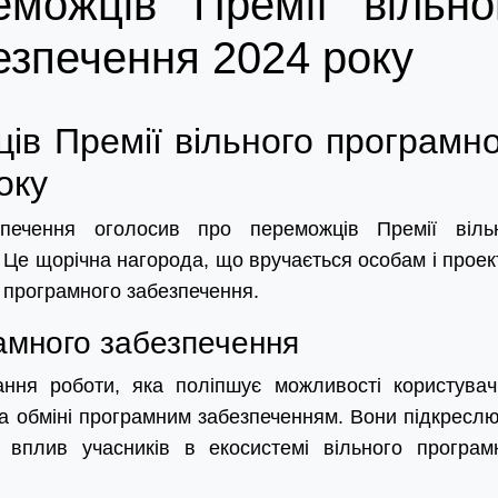
можців Премії вільно
езпечення 2024 року
в Премії вільного програмно
оку
печення оголосив про переможців Премії віль
 Це щорічна нагорода, що вручається особам і проек
у програмного забезпечення.
амного забезпечення
ння роботи, яка поліпшує можливості користувач
 та обміні програмним забезпеченням. Вони підкресл
ій вплив учасників в екосистемі вільного програм