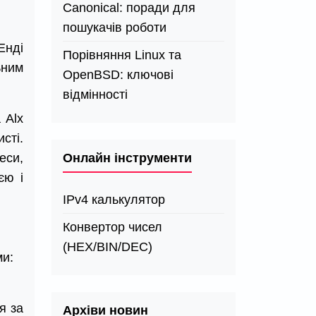
Canonical: поради для
пошукачів роботи
Енді
Порівняння Linux та
ьним
OpenBSD: ключові
відмінності
 Alx
сті.
Онлайн інструменти
еси,
єю і
IPv4 калькулятор
Конвертор чисел
(HEX/BIN/DEC)
ми:
я за
Архіви новин