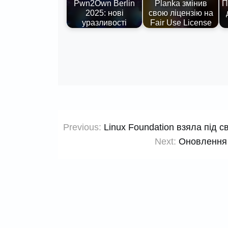
Pwn2Own Berlin
Planka змінив
П
2025: нові
свою ліцензію на
уразливості
Fair Use License
Навігація
Previous:
Linux Foundation взяла під с
записів
Next:
Оновлення 