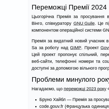
Переможці Премії 2024 
Цьогорічна Премія за просування в
Вінго, співкуратору
GNU Guile
. Це п
компонентом операційної системи G
Премія за видатний новий учасник в
Sa за роботу над
GIMP
. Проект
Govd
Цей проект пропонує спільний, пере
веб-сайти, телефонні номери та соці
доступні за допомогою вільного прог
Проблеми минулого рок
Нагадаємо, що
переможці 2023 року
Ф
Бруно Хайбл — Премія за просува
code.gouv.fr (Французька одиниц