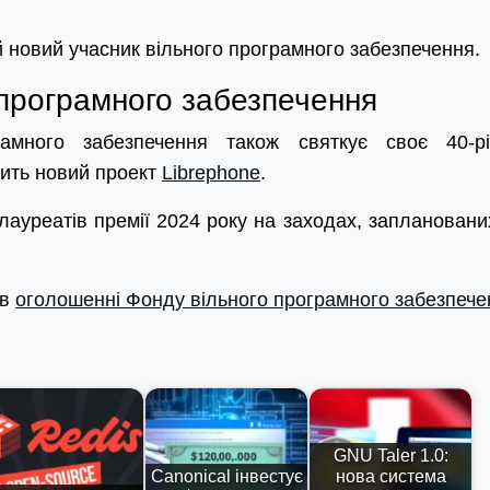
й новий учасник вільного програмного забезпечення.
програмного забезпечення
много забезпечення також святкує своє 40-рі
тить новий проект
Librephone
.
ауреатів премії 2024 року на заходах, заплановани
 в
оголошенні Фонду вільного програмного забезпече
GNU Taler 1.0:
Canonical інвестує
нова система