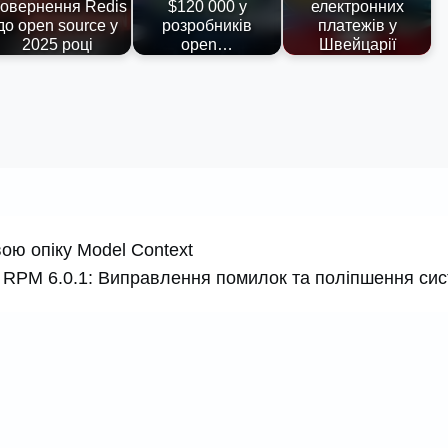
овернення Redis
$120 000 у
електронних
до open source у
розробників
платежів у
2025 році
open…
Швейцарії
вою опіку Model Context
RPM 6.0.1: Виправлення помилок та поліпшення си