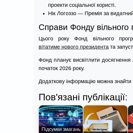
проекти соціальної користі.
Нік Логоззо — Премія за видатни
Справи Фонду вільного 
Цього року Фонд вільного програ
вітатиме нового президента
та запус
Фонд планує висвітлити досягнення л
початок 2026 року.
Додаткову інформацію можна знайти
Пов'язані публікації:
Підсумки змагань