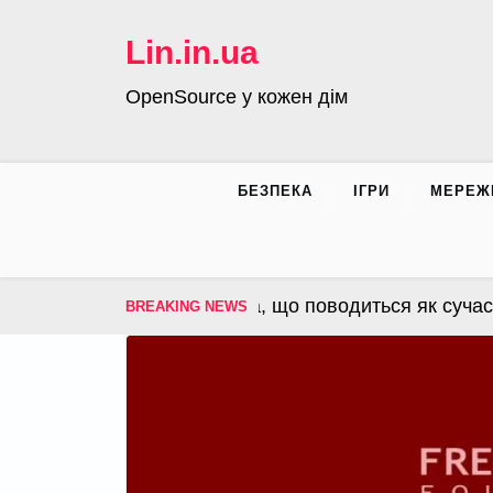
Skip
to
Lin.in.ua
content
OpenSource у кожен дім
БЕЗПЕКА
ІГРИ
МЕРЕЖ
OS – операційна система, що поводиться як сучасна
BREAKING NEWS