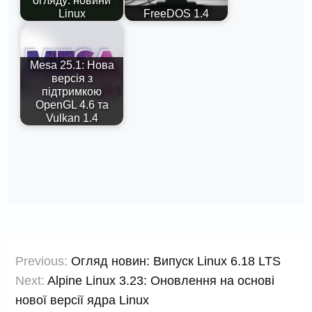
огляду: новини
Linux
FreeDOS 1.4
Mesa 25.1: Нова
версія з
підтримкою
OpenGL 4.6 та
Vulkan 1.4
Навігація
Previous:
Огляд новин: Випуск Linux 6.18 LTS
записів
Next:
Alpine Linux 3.23: Оновлення на основі
нової версії ядра Linux