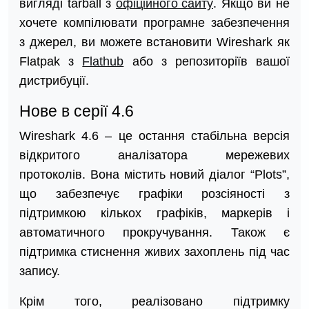
вигляді tarball з
офіційного сайту
. Якщо ви не
хочете компілювати програмне забезпечення
з джерел, ви можете встановити Wireshark як
Flatpak з
Flathub
або з репозиторіїв вашої
дистрибуції.
Нове в серії 4.6
Wireshark 4.6 – це остання стабільна версія
відкритого аналізатора мережевих
протоколів. Вона містить новий діалог “Plots”,
що забезпечує графіки розсіяності з
підтримкою кількох графіків, маркерів і
автоматичного прокручування. Також є
підтримка стиснення живих захоплень під час
запису.
Крім того, реалізовано підтримку