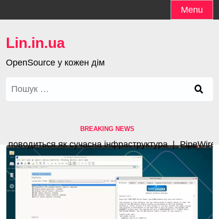
Skip
Menu
to
content
Lin.in.ua
OpenSource у кожен дім
Пошук:
BREAKING NEWS
поводиться як сучасна інфраструктура |
PipeWire 1.