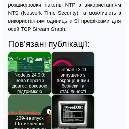
розшифровки пакетів NTP з використанням
NTS (Network Time Security) та можливість з
використанням одиниць з SI префіксами для
осей TCP Stream Graph.
Пов'язані публікації:
Debian 12.11
Node.js 24.0.0:
випущено з
нова версія з
покращеннями
довгостроковою
безпеки та
підтримкою
стабільності
239-й випуск
Щотижневого