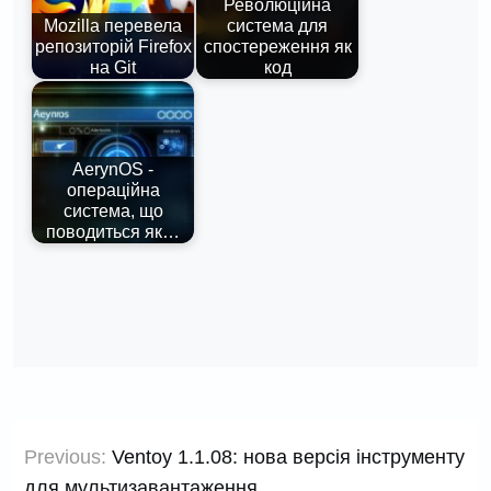
Революційна
Mozilla перевела
система для
репозиторій Firefox
спостереження як
на Git
код
AerynOS -
операційна
система, що
поводиться як…
Навігація
Previous:
Ventoy 1.1.08: нова версія інструменту
записів
для мультизавантаження