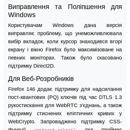
Виправлення та Поліпшення для
Windows
Користувачам Windows дана версія
виправляє проблему, що унеможливлювала
вибір вкладок, коли курсор знаходився вгорі
екрану і вікно Firefox було максимізоване на
певних моніторах. Також було скасовано
підтримку Direct2D.
Для Веб-Розробників
Firefox 146 додає підтримку для надсилання
пост-квантових (PQ) ключів під час DTLS 1.3
рукостискання для WebRTC з’єднань, а також
підтримку стиснених еліптичних кривих у
WebCrypto. Запроваджено підтримку CSS-
функції
, яка приймає