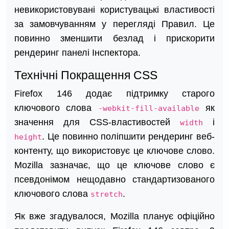
невикористовувані користувацькі властивості
за замовчуванням у перегляді Правил. Це
повинно зменшити безлад і прискорити
рендеринг панелі Інспектора.
Технічні Покращення CSS
Firefox 146 додає підтримку старого
ключового слова
як
-webkit-fill-available
значення для CSS-властивостей
і
width
. Це повинно поліпшити рендеринг веб-
height
контенту, що використовує це ключове слово.
Mozilla зазначає, що це ключове слово є
псевдонімом нещодавно стандартизованого
ключового слова
.
stretch
Як вже згадувалося, Mozilla планує офіційно