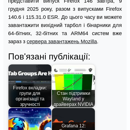
представити випуск Firefox 146 завтра, 9
грудня 2025 року, разом з випусками Firefox
140.6 і 115.31.0 ESR. До цього часу ви можете
завантажити вихідний тарбол і бінарники для
64-бітних, 32-бітних та ARM64 систем вже
зараз з
сервера завантажень Mozilla
.
Пов'язані публікації:
Firefox вкладки:
групи для
Стан підтримки
організації та
Wayland у
зручності
драйверах NVIDIA
Grafana 12: