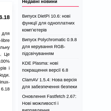
Недавні новини
Випуск DietPi 10.6: нові
6.18
функції для одноплатних
комп’ютерів
8 для
Випуск Polychromatic 0.9.8
ibre
для керування RGB-
льну
підсвічуванням
8. Це
100%
KDE Plasma: нові
рів і
покращення версії 6.8
оди.
ClamAV 1.5.4: Нова версія
nux-
для забезпечення безпеки
6.18
Оновлення Fastfetch 2.67:
Нові можливості і
виправлення