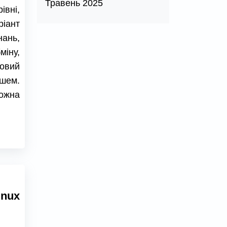
Травень 2025
івні,
ріант
нань,
міну,
новий
ешем.
ожна
nux