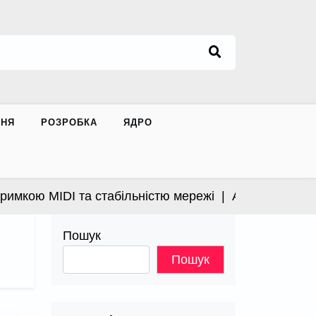
ННЯ
РОЗРОБКА
ЯДРО
ою MIDI та стабільністю мережі |
Apple випустила ві
Пошук
Пошук