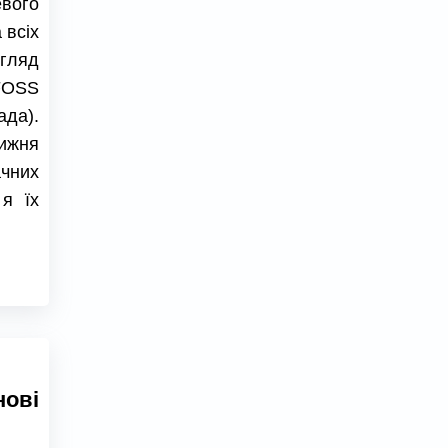
евого
 всіх
огляд
 FOSS
да).
тижня
чних
 я їх
ові