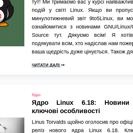
тут! Ми тримаємо вас у курсі найважли
подій у світі Linux. Якщо ви пропус
минулотижневий звіт 9to5Linux, ви м
ознайомитися з новинами GNU/Linux/
Source тут. Дякуємо всім! Я хоті
подякувати всім, хто надіслав нам поже
ваша щедрість дуже цінується. Також д
ЧИТАТИ ДАЛІ
Ядро
Ядро Linux 6.18: Новини
ключові особливості
Linus Torvalds щойно оголосив про офіц
реліз нового ядра Linux 6.18. Клю