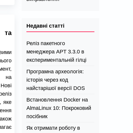
Недавні статті
 та
Реліз пакетного
менеджера APT 3.3.0 в
вими
експериментальній гілці
нього
мент,
Програмна археологія:
к на
історія через код
 Нові
найстарішої версії DOS
еліз
Встановлення Docker на
 яке
AlmaLinux 10: Покроковий
ення
посібник
акож
магає
Як отримати роботу в