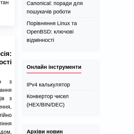
стан
Canonical: поради для
пошукачів роботи
Порівняння Linux та
OpenBSD: ключові
відмінності
ія:
сті
Онлайн інструменти
ію з
IPv4 калькулятор
ання
Конвертор чисел
ів з
(HEX/BIN/DEC)
ння,
ійно
іння
Архіви новин
одом,