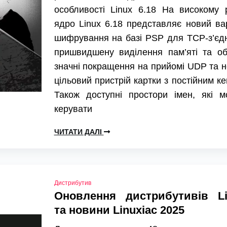
особливості Linux 6.18 На високому р
ядро Linux 6.18 представляє новий ва
шифрування на базі PSP для TCP-з’єд
пришвидшену виділення пам’яті та об
значні покращення на прийомі UDP та 
цільовий пристрій картки з постійним к
Також доступні простори імен, які м
керувати
ЧИТАТИ ДАЛІ
Дистрибутив
Оновлення дистрибутивів Li
та новини Linuxiac 2025