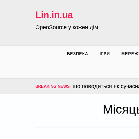
Skip
to
Lin.in.ua
content
OpenSource у кожен дім
БЕЗПЕКА
ІГРИ
МЕРЕЖ
 операційна система, що поводиться як сучасна інф
BREAKING NEWS
Місяц