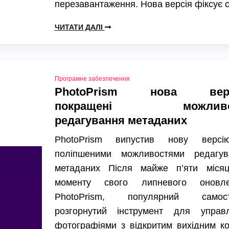
перезавантаження. Нова версія фіксує 
ЧИТАТИ ДАЛІ
Програмне забезпечення
PhotoPrism нова верс
покращені можливо
редагування метаданих
PhotoPrism випустив нову верс
поліпшеними можливостями редагув
метаданих Після майже п’яти місяц
моменту свого липневого оновле
PhotoPrism, популярний самост
розгорнутий інструмент для управл
фотографіями з відкритим вихідним к