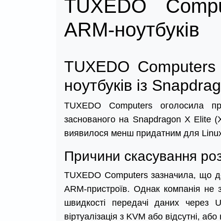
TUXEDO Comput
ARM-ноутбуків
TUXEDO Computers 
ноутбуків із Snapdrag
TUXEDO Computers оголосила про
заснованого на Snapdragon X Elite 
виявилося менш придатним для Linux,
Причини скасування роз
TUXEDO Computers зазначила, що до
ARM-пристроїв. Однак компанія не зм
швидкості передачі даних через 
віртуалізація з KVM або відсутні, аб