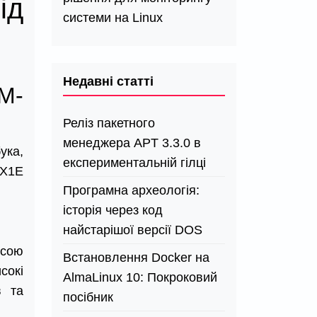
ід
системи на Linux
Недавні статті
M-
Реліз пакетного
менеджера APT 3.3.0 в
ука,
експериментальній гілці
 X1E
Програмна археологія:
історія через код
найстарішої версії DOS
исою
Встановлення Docker на
сокі
AlmaLinux 10: Покроковий
в та
посібник