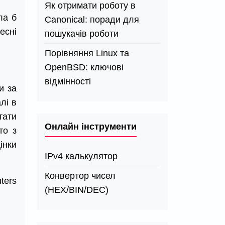
Як отримати роботу в
ла б
Canonical: поради для
есні
пошукачів роботи
Порівняння Linux та
OpenBSD: ключові
відмінності
и за
лі в
тати
Онлайн інструменти
то з
інки
IPv4 калькулятор
Конвертор чисел
ters
(HEX/BIN/DEC)