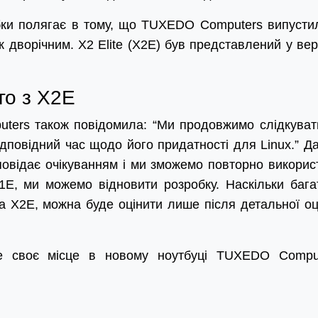
ки полягає в тому, що TUXEDO Computers випусти
ж дворічним. X2 Elite (X2E) був представлений у вер
го з X2E
ers також повідомила: “Ми продовжимо слідкуват
ідповідний час щодо його придатності для Linux.” Да
повідає очікуванням і ми зможемо повторно викорис
1E, ми можемо відновити розробку. Наскільки бага
а X2E, можна буде оцінити лише після детальної оц
е своє місце в новому ноутбуці TUXEDO Compu