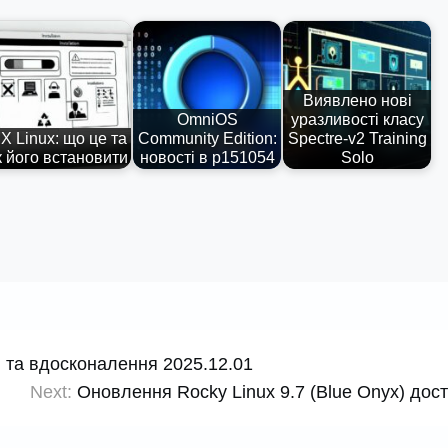
Виявлено нові
OmniOS
уразливості класу
X Linux: що це та
Community Edition:
Spectre-v2 Training
к його встановити
новості в р151054
Solo
 та вдосконалення 2025.12.01
Next:
Оновлення Rocky Linux 9.7 (Blue Onyx) дос