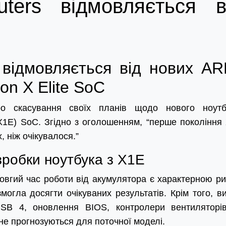
ers відмовляється в
відмовляється від нових AR
on X Elite SoC
 скасування своїх планів щодо нового ноутб
(X1E) SoC. Згідно з оголошенням, “перше покоління
 ніж очікувалося.”
робки ноутбука з X1E
вгий час роботи від акумулятора є характерною р
огла досягти очікуваних результатів. Крім того, ви
USB 4, оновлення BIOS, контролери вентиляторі
о не прогнозуються для поточної моделі.