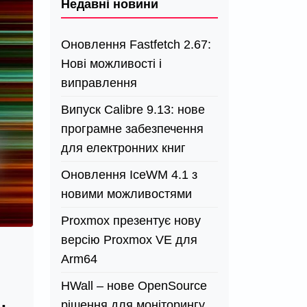
Недавні новини
Оновлення Fastfetch 2.67:
Нові можливості і
виправлення
Випуск Calibre 9.13: нове
програмне забезпечення
для електронних книг
Оновлення IceWM 4.1 з
новими можливостями
Proxmox презентує нову
версію Proxmox VE для
Arm64
HWall – нове OpenSource
рішення для моніторингу