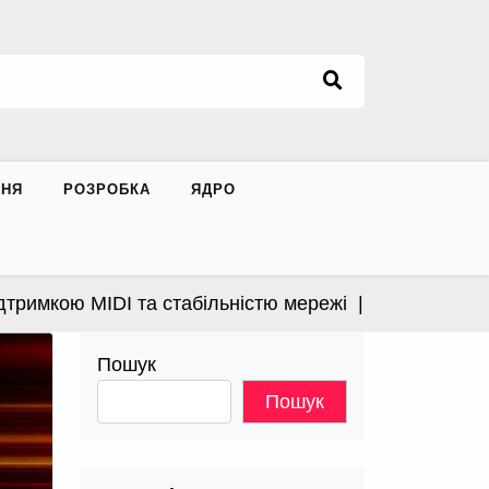
ННЯ
РОЗРОБКА
ЯДРО
мкою MIDI та стабільністю мережі |
Apple випустила 
Пошук
Пошук