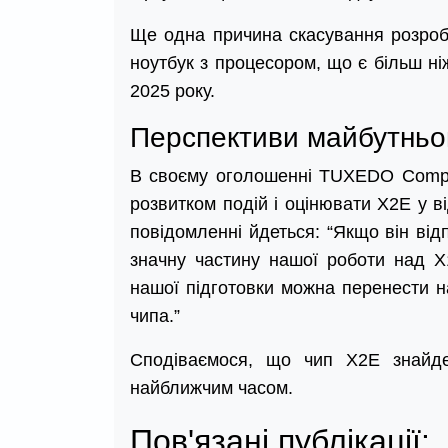
Ще одна причина скасування розроб
ноутбук з процесором, що є більш ні
2025 року.
Перспективи майбутньо
В своєму оголошенні TUXEDO Comput
розвитком подій і оцінювати X2E у в
повідомленні йдеться: “Якщо він від
значну частину нашої роботи над X
нашої підготовки можна перенести н
чипа.”
Сподіваємося, що чип X2E знайд
найближчим часом.
Пов'язані публікації: