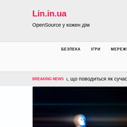
Skip
to
Lin.in.ua
content
OpenSource у кожен дім
БЕЗПЕКА
ІГРИ
МЕРЕЖ
S – операційна система, що поводиться як сучасна 
BREAKING NEWS