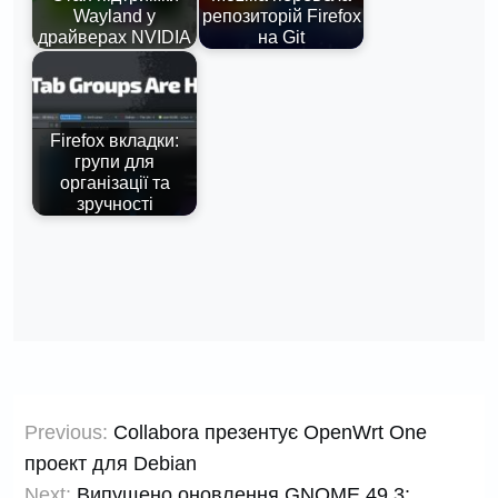
Wayland у
репозиторій Firefox
драйверах NVIDIA
на Git
Firefox вкладки:
групи для
організації та
зручності
Навігація
Previous:
Collabora презентує OpenWrt One
записів
проект для Debian
Next:
Випущено оновлення GNOME 49.3: