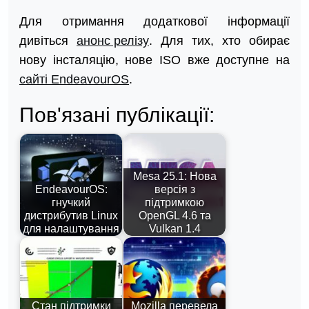
Для отримання додаткової інформації
дивіться
анонс релізу
. Для тих, хто обирає
нову інсталяцію, нове ISO вже доступне на
сайті EndeavourOS
.
Пов'язані публікації:
Mesa 25.1: Нова
EndeavourOS:
версія з
гнучкий
підтримкою
дистрибутив Linux
OpenGL 4.6 та
для налаштування
Vulkan 1.4
Стан підтримки
Mozilla перевела