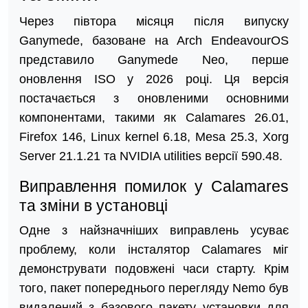
Через півтора місяця після випуску
Ganymede, базоване на Arch EndeavourOS
представило Ganymede Neo, перше
оновлення ISO у 2026 році. Ця версія
постачається з оновленими основними
компонентами, такими як Calamares 26.01,
Firefox 146, Linux kernel 6.18, Mesa 25.3, Xorg
Server 21.1.21 та NVIDIA utilities версії 590.48.
Виправлення помилок у Calamares
та зміни в установці
Одне з найзначніших виправлень усуває
проблему, коли інсталятор Calamares міг
демонструвати подовжені часи старту. Крім
того, пакет попереднього перегляду Nemo був
видалений з базового пакету установки для