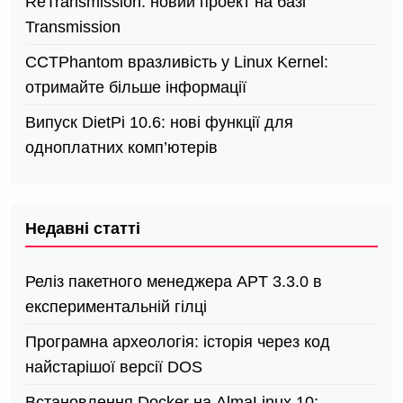
ReTransmission: новий проект на базі
Transmission
СCTPhantom вразливість у Linux Kernel:
отримайте більше інформації
Випуск DietPi 10.6: нові функції для
одноплатних комп’ютерів
Недавні статті
Реліз пакетного менеджера APT 3.3.0 в
експериментальній гілці
Програмна археологія: історія через код
найстарішої версії DOS
Встановлення Docker на AlmaLinux 10: