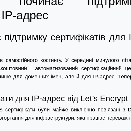
t починає підтрим
 IP-адрес
є підтримку сертифікатів для 
в самостійного хостингу. У середині минулого літ
зкоштовний і автоматизований сертифікаційний це
лише для доменних імен, але й для IP-адрес. Тепе
ати для IP-адрес від Let’s Encrypt
LS сертифікати були майже виключно пов’язані з 
згортання для інфраструктури, яка працює переважн