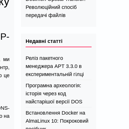
ку
Революційний спосіб
передачі файлів
IP-
Недавні статті
Реліз пакетного
а ми
менеджера APT 3.3.0 в
нтр,
експериментальній гілці
р це
Програмна археологія:
історія через код
найстарішої версії DOS
DNS-
Встановлення Docker на
о на
AlmaLinux 10: Покроковий