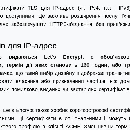
ертифікати TLS для IP-адрес (як IPv4, так і IPv6
ьно доступними. Це важливе розширення послуг їхн
оляє забезпечувати HTTPS-з’єднання без прив’язк
ів для IP-адрес
о видаються Let’s Encrypt, є обов’язков
, термін дії яких становить 160 годин, або т
начає, що такий вибір дизайну відображає транзити
нювати власника або призначення частіше, ніж дом
зик помилково виданих чи застарілих сертифікатів,
 Let’s Encrypt також зробив короткострокові сертифі
ними. Ці сертифікати є опціональними і можуть 
окового профілю в клієнті ACME. Зменшивши термін