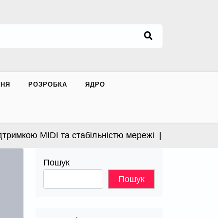
ННЯ
РОЗРОБКА
ЯДРО
имкою MIDI та стабільністю мережі |
Apple випустила
Пошук
Пошук