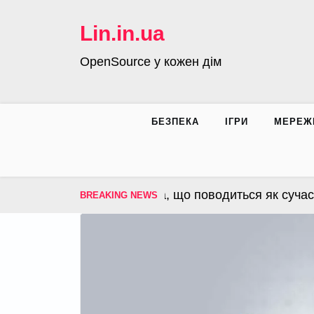
Skip
to
Lin.in.ua
content
OpenSource у кожен дім
БЕЗПЕКА
ІГРИ
МЕРЕЖ
S – операційна система, що поводиться як сучасна
BREAKING NEWS