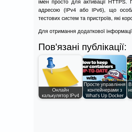
імен просто для активації HTTPS. 
адресою (IPv4 або IPv6), що особ
тестових систем та пристроїв, які ко
Для отримання додаткової інформації
Пов'язані публікації:
Просте управління
В
Онлайн
контейнерами з
н
калькулятор IPv4
What's Up Docker