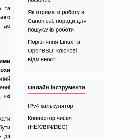
посібник
) та
Як отримати роботу в
ього
Canonical: поради для
и до
пошукачів роботи
Порівняння Linux та
OpenBSD: ключові
відмінності
ими
рохи
вний
Онлайн інструменти
енні
 які
IPv4 калькулятор
Конвертор чисел
кати
(HEX/BIN/DEC)
бути
 дії