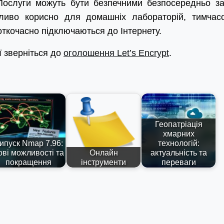
Послуги можуть бути безпечними безпосередньо за
ливо корисно для домашніх лабораторій, тимчас
роткочасно підключаються до Інтернету.
 зверніться до
оголошення Let’s Encrypt
.
Геопатріація
хмарних
ипуск Nmap 7.96:
технологій:
ові можливості та
Онлайн
актуальність та
покращення
інструменти
переваги