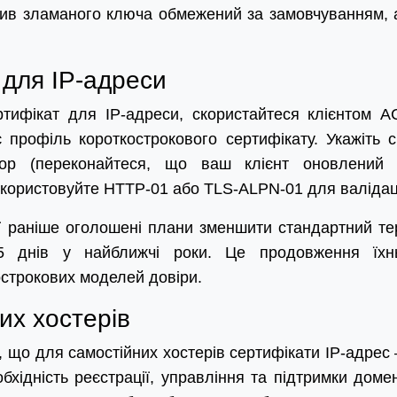
плив зламаного ключа обмежений за замовчуванням, 
 для IP-адреси
тифікат для IP-адреси, скористайтеся клієнтом 
є профіль короткострокового сертифікату. Укажіть 
атор (переконайтеся, що ваш клієнт оновлений
використовуйте HTTP-01 або TLS-ALPN-01 для валідаці
ої раніше оголошені плани зменшити стандартний те
5 днів у найближчі роки. Це продовження їхн
острокових моделей довіри.
их хостерів
, що для самостійних хостерів сертифікати IP-адрес 
хідність реєстрації, управління та підтримки доме