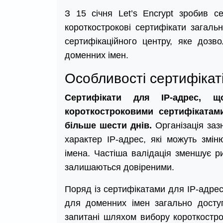
З 15 січня Let’s Encrypt зробив с
короткострокові сертифікати загал
сертифікаційного центру, яке дозв
доменних імен.
Особливості сертифікат
Сертифікати для IP-адрес, щ
короткостроковими сертифікатами
більше шести днів.
Організація заз
характер IP-адрес, які можуть змі
імена. Частіша валідація зменшує ри
залишаються довіреними.
Поряд із сертифікатами для IP-адрес,
для доменних імен загально доступ
запитані шляхом вибору короткостр