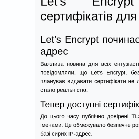
Let’s Encryp
сертифікатів для
Let’s Encrypt почина
адрес
Важлива новина для всіх ентузіасті
повідомляли, що Let’s Encrypt, бе
планував видавати сертифікати не 
стало реальністю.
Тепер доступні сертифік
До цього часу публічно довірені T
іменами. Це обмежувало безпечне ро
базі сирих IP-адрес.