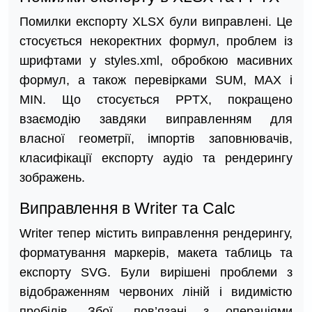
Помилки експорту XLSX були виправлені. Це
стосується некоректних формул, проблем із
шрифтами у styles.xml, обробкою масивних
формул, а також перевірками SUM, MAX і
MIN. Що стосується PPTX, покращено
взаємодію завдяки виправленням для
власної геометрії, імпортів заповнювачів,
класифікації експорту аудіо та рендерингу
зображень.
Виправлення в Writer та Calc
Writer тепер містить виправлення рендерингу,
форматування маркерів, макета таблиць та
експорту SVG. Були вирішені проблеми з
відображенням червоних ліній і видимістю
пробілів. Збої, пов’язані з операціями