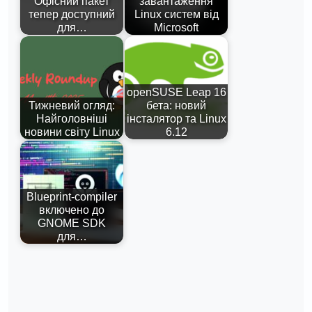
Офісний пакет
завантаження
тепер доступний
Linux систем від
для…
Microsoft
openSUSE Leap 16
Тижневий огляд:
бета: новий
Найголовніші
інсталятор та Linux
новини світу Linux
6.12
Blueprint-compiler
включено до
GNOME SDK
для…