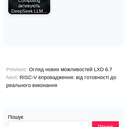
Computing
активують
DeepSeek LLM…
Навігація
Previous:
Огляд нових можливостей LXD 6.7
записів
Next:
RISC-V впровадження: від готовності до
реального виконання
Пошук
Пошук