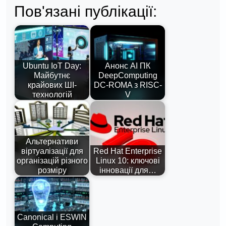
Пов'язані публікації:
Ubuntu IoT Day:
Анонс AI ПК
Майбутнє
DeepComputing
крайових ШІ-
DC-ROMA з RISC-
технологій
V
Альтернативи
віртуалізації для
Red Hat Enterprise
організацій різного
Linux 10: ключові
розміру
інновації для…
Canonical і ESWIN