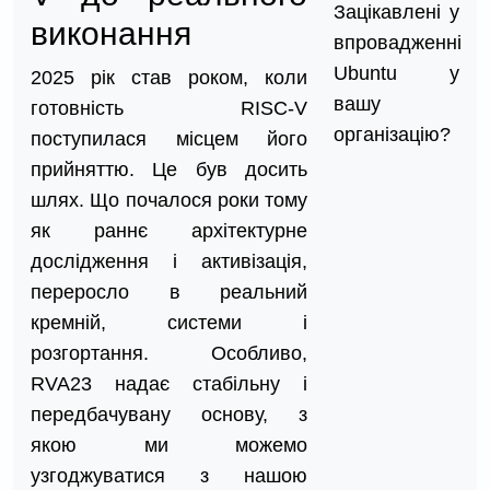
Зацікавлені у
виконання
впровадженні
Ubuntu у
2025 рік став роком, коли
вашу
готовність RISC-V
організацію?
поступилася місцем його
прийняттю. Це був досить
шлях. Що почалося роки тому
як раннє архітектурне
дослідження і активізація,
переросло в реальний
кремній, системи і
розгортання. Особливо,
RVA23 надає стабільну і
передбачувану основу, з
якою ми можемо
узгоджуватися з нашою