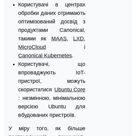
Користувачі в центрах
обробки даних отримають
оптимізований досвід з
продуктами Canonical,
такими як
MAAS
,
LXD
,
MicroCloud
і
Canonical Kubernetes
.
Користувачі, що
впроваджують IoT-
пристрої, можуть
скористатися
Ubuntu Core
: незмінною, мінімальною
версією Ubuntu для
вбудованих пристроїв.
У міру того, як більше