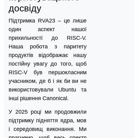
досвіду
Підтримка RVA23 – це лише
один аспект нашої
прихильності до RISC-V.
Наша робота з паритету
продуктів відображає нашу
постійну увагу до того, щоб
RISC-V був першокласним
учасником, де б і як би ви не
використовували Ubuntu та
інші рішення Canonical.
У 2025 році ми продовжили
підтримку підняття ядра, мов
і середовищ виконання. Ми
прагнемо, щоб весь спектр