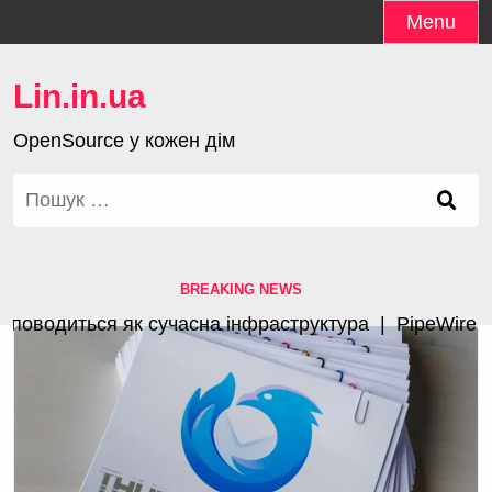
Skip
Menu
to
content
Lin.in.ua
OpenSource у кожен дім
Пошук:
BREAKING NEWS
оводиться як сучасна інфраструктура |
PipeWire 1.4