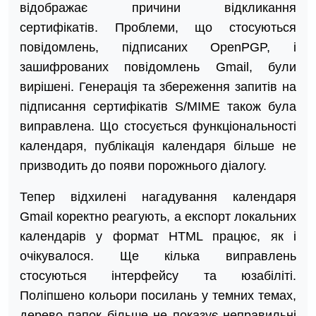
відображає причини відкликання
сертифікатів. Проблеми, що стосуються
повідомлень, підписаних OpenPGP, і
зашифрованих повідомлень Gmail, були
вирішені. Генерація та збереження запитів на
підписання сертифікатів S/MIME також була
виправлена. Що стосується функціональності
календаря, публікація календаря більше не
призводить до появи порожнього діалогу.
Тепер відхилені нагадування календаря
Gmail коректно реагують, а експорт локальних
календарів у формат HTML працює, як і
очікувалося. Ще кілька виправлень
стосуються інтерфейсу та юзабіліті.
Поліпшено кольори посилань у темних темах,
дерево папок більше не показує неправильні