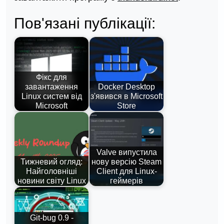
Пов'язані публікації:
Фікс для
завантаження
Docker Desktop
Linux систем від
з'явився в Microsoft
Microsoft
Store
Valve випустила
Тижневий огляд:
нову версію Steam
Найголовніші
Client для Linux-
новини світу Linux
геймерів
Git-bug 0.9 -