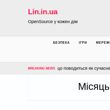
Skip
to
Lin.in.ua
content
OpenSource у кожен дім
БЕЗПЕКА
ІГРИ
МЕРЕЖ
операційна система, що поводиться як сучасна інфр
BREAKING NEWS
Місяць