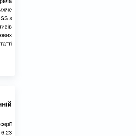
ерела
Нижче
OSS з
тивів
ових
татті
нній
серії
 6.23