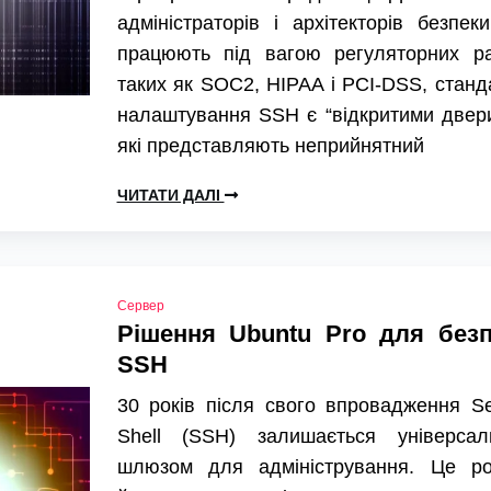
адміністраторів і архітекторів безпеки
працюють під вагою регуляторних ра
таких як SOC2, HIPAA і PCI-DSS, станд
налаштування SSH є “відкритими двер
які представляють неприйнятний
ЧИТАТИ ДАЛІ
Сервер
Рішення Ubuntu Pro для без
SSH
30 років після свого впровадження S
Shell (SSH) залишається універсал
шлюзом для адміністрування. Це ро