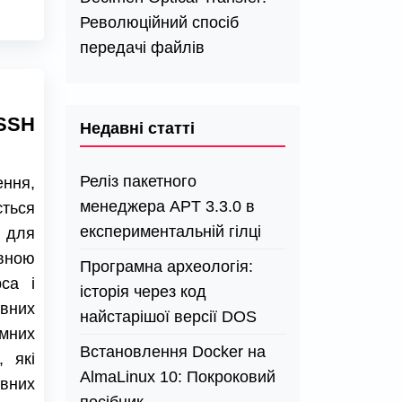
Революційний спосіб
передачі файлів
 SSH
Недавні статті
Реліз пакетного
ення,
менеджера APT 3.3.0 в
ться
експериментальній гілці
для
овною
Програмна археологія:
са і
історія через код
них
найстарішої версії DOS
них
Встановлення Docker на
, які
AlmaLinux 10: Покроковий
вних