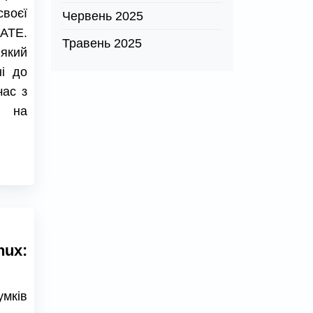
воєї
Червень 2025
MATE.
Травень 2025
 який
ні до
час з
в на
nux:
умків