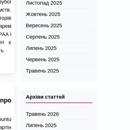
убої
Листопад 2025
мств.
Жовтень 2025
торів
Вересень 2025
арем
PAA і
Серпень 2025
SH є
Липень 2025
ть
Червень 2025
Травень 2025
Архіви статтей
про
Травень 2026
buntu
Липень 2025
артін