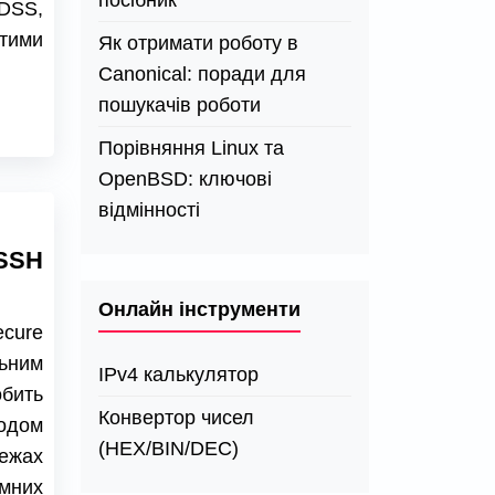
посібник
-DSS,
итими
Як отримати роботу в
Canonical: поради для
пошукачів роботи
Порівняння Linux та
OpenBSD: ключові
відмінності
SSH
Онлайн інструменти
ecure
ьним
IPv4 калькулятор
бить
Конвертор чисел
одом
(HEX/BIN/DEC)
ежах
мних