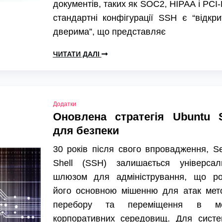
документів, таких як SOC2, HIPAA і PCI
стандартні конфігурації SSH є “відкр
дверима”, що представляє
ЧИТАТИ ДАЛІ
Додатки
Оновлена стратегія Ubuntu 
для безпеки
30 років після свого впровадження, S
Shell (SSH) залишається універсал
шлюзом для адміністрування, що ро
його основною мішенню для атак мет
перебору та переміщення в м
корпоративних середовищ. Для систе