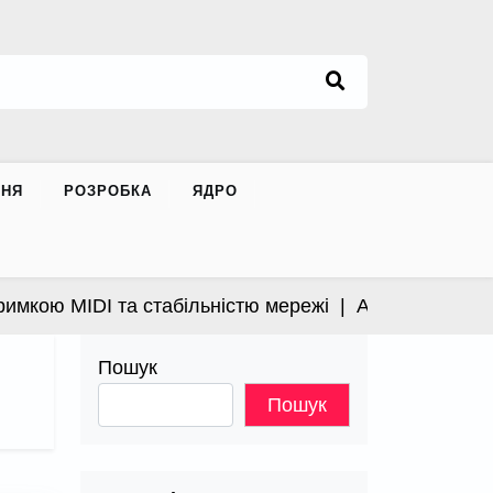
ННЯ
РОЗРОБКА
ЯДРО
 MIDI та стабільністю мережі |
Apple випустила відк
Пошук
Пошук