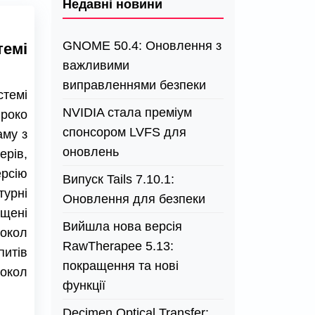
Недавні новини
GNOME 50.4: Оновлення з
темі
важливими
виправленнями безпеки
темі
NVIDIA стала преміум
роко
спонсором LVFS для
аму з
оновлень
рів,
ерсію
Випуск Tails 7.10.1:
турні
Оновлення для безпеки
щені
Вийшла нова версія
окол
RawTherapee 5.13:
итів
покращення та нові
окол
функції
Decimen Optical Transfer: