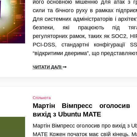
його основною мішенню для атак з гр
сили та бічного руху в рамках підприє
Для системних адміністраторів і архітек
безпеки, які працюють під тяг
регуляторних рамок, таких як SOC2, HI
PCI-DSS, стандартні конфігурації S
“відкритими дверима”, що представляю
ЧИТАТИ ДАЛІ
Спільнота
Мартін Вімпресс оголосив 
вихід з Ubuntu MATE
Мартін Вімпресс оголосив про вихід з U
MATE Кожен початок має свій кінець. М