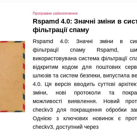
Програмне забезпечення
Rspamd 4.0: Значні зміни в сис
фільтрації спаму
Rspamd 4.0: Значні зміни в сис
фільтрації спаму Rspamd, ши
використовувана система фільтрації сп
відкритим кодом для поштових серве
шлюзів та систем безпеки, випустила в
4.0. Ця версія вводить суттєві архітек
зміни, нові протоколи та покра
можливості виявлення. Новий прот
checkv3 для покращення обробки зап
Однією з ключових новинок є прот
checkv3, доступний через