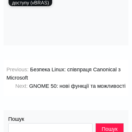
доступу (vBRAS)
Навігація
Previous:
Безпека Linux: співпраця Canonical з
записів
Microsoft
Next:
GNOME 50: нові функції та можливості
Пошук
Пошук