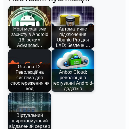
Нові механізми
Автоматичне
захисту в Android
підключення
16: режим
Ubuntu Pro для
Advanced…
LXD: безпечні…
Grafana 12:
Революційна
Anbox Cloud:
система для
революція в
спостереження як
тестуванні Android-
код
додатків
Віртуальний
широкосмуговий
віддалений сервер