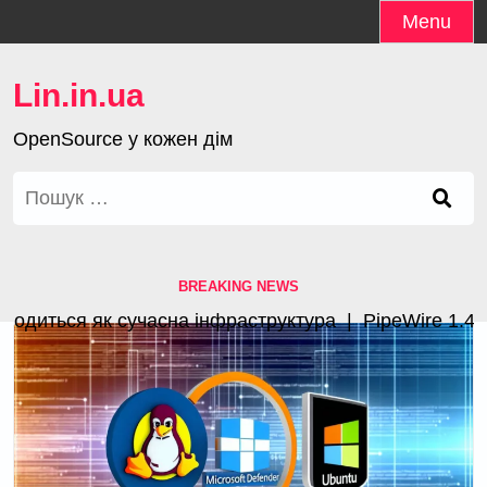
Skip
Menu
to
content
Lin.in.ua
OpenSource у кожен дім
Пошук:
BREAKING NEWS
иться як сучасна інфраструктура |
PipeWire 1.4.3 з 