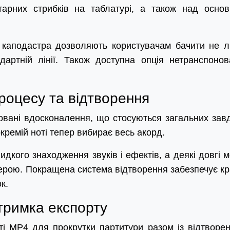
тарних стрибків на таблатурі, а також над осно
ії каподастра дозволяють користувачам бачити не 
дартній лінії. Також доступна опція нетранспонов
роцесу та відтворення
зовані вдосконалення, що стосуються загальних зав
кремій ноті тепер вибирає весь акорд.
кого знаходження звуків і ефектів, а деякі довгі 
терою. Покращена система відтворення забезпечує к
к.
дтримка експорту
ті MP4 для прокрутки партитури разом із відтворе