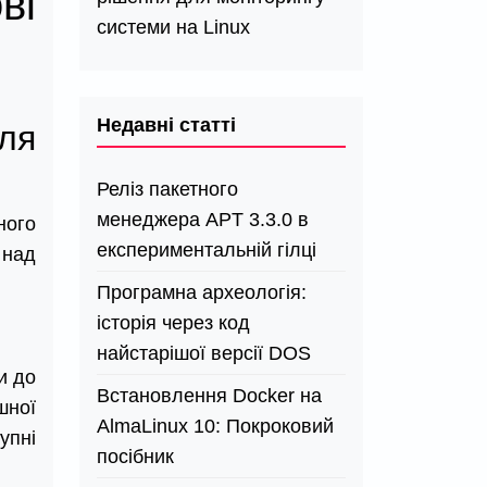
ві
системи на Linux
Недавні статті
ля
Реліз пакетного
менеджера APT 3.3.0 в
ного
експериментальній гілці
 над
Програмна археологія:
історія через код
найстарішої версії DOS
и до
Встановлення Docker на
шної
AlmaLinux 10: Покроковий
упні
посібник