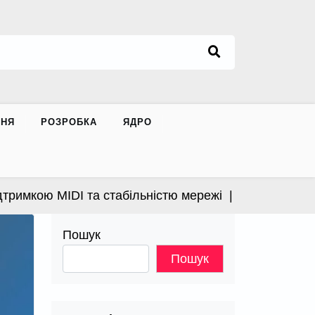
ННЯ
РОЗРОБКА
ЯДРО
мкою MIDI та стабільністю мережі |
Apple випустила
Пошук
Пошук