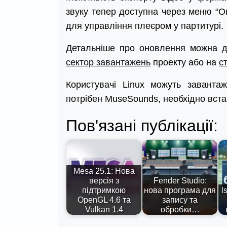
звуку тепер доступна через меню “Оп
для управління плеєром у партитурі.
Детальніше про оновлення можна д
сектор завантажень
проекту або на
с
Користувачі Linux можуть заванта
потрібен MuseSounds, необхідно вст
Пов'язані публікації:
Mesa 25.1: Нова
версія з
Fender Studio:
підтримкою
нова програма для
l
OpenGL 4.6 та
запису та
Vulkan 1.4
обробки…