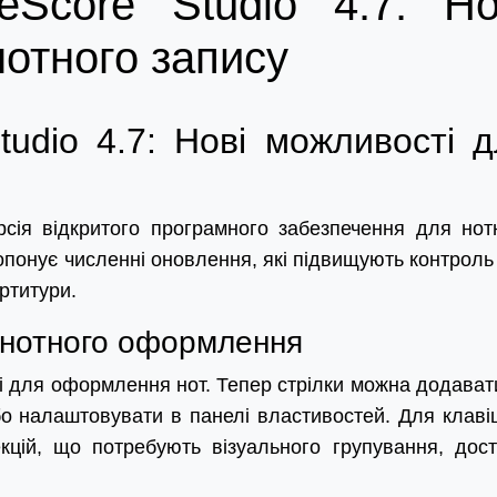
Score Studio 4.7: Но
нотного запису
udio 4.7: Нові можливості д
рсія відкритого програмного забезпечення для нот
опонує численні оновлення, які підвищують контроль
ртитури.
 нотного оформлення
сті для оформлення нот. Тепер стрілки можна додават
або налаштовувати в панелі властивостей. Для клаві
екцій, що потребують візуального групування, дост