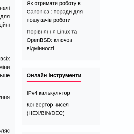
Як отримати роботу в
нелі
Canonical: поради для
 для
пошукачів роботи
ійні
Порівняння Linux та
OpenBSD: ключові
відмінності
всіх
міни
Онлайн інструменти
льше
IPv4 калькулятор
ення
Конвертор чисел
(HEX/BIN/DEC)
вляє