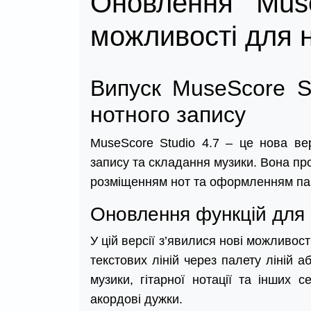
Оновлення Muse
можливості для 
Випуск MuseScore St
нотного запису
MuseScore Studio 4.7 – це нова ве
запису та складання музики. Вона пр
розміщенням нот та оформленням па
Оновлення функцій для
У цій версії з’явилися нові можливо
текстових ліній через палету ліній 
музики, гітарної нотації та інших с
акордові дужки.