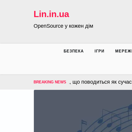
Skip
to
Lin.in.ua
content
OpenSource у кожен дім
БЕЗПЕКА
ІГРИ
МЕРЕЖ
S – операційна система, що поводиться як сучасна 
BREAKING NEWS