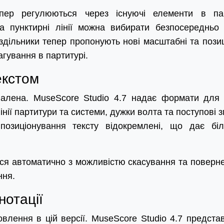
пер регулюються через існуючі елементи в па
а пунктирні лінії можна вибирати безпосередньо
здільники тепер пропонують нові масштабні та позиц
гування в партитурі.
екстом
алена. MuseScore Studio 4.7 надає формати для 
інії партитури та системи, дужки волта та поступові з
позиціонування тексту відокремлені, що дає бі
ься автоматично з можливістю скасування та поверн
ння.
нотації
овлення в цій версії. MuseScore Studio 4.7 предста