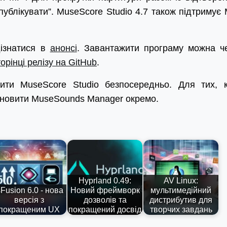
ублікувати”. MuseScore Studio 4.7 також підтримує 
ізнатися в
анонсі
. Завантажити програму можна ч
торінці релізу на GitHub
.
жити MuseScore Studio безпосередньо. Для тих, 
ановити MuseSounds Manager окремо.
Hyprland 0.49:
AV Linux:
sFusion 6.0 - нова
Новий фреймворк
мультимедійний
версія з
дозволів та
дистрибутив для
покращеним UX
покращений досвід
творчих завдань