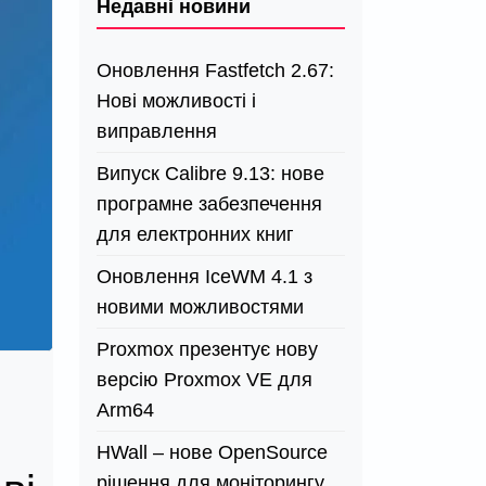
Недавні новини
Оновлення Fastfetch 2.67:
Нові можливості і
виправлення
Випуск Calibre 9.13: нове
програмне забезпечення
для електронних книг
Оновлення IceWM 4.1 з
новими можливостями
Proxmox презентує нову
версію Proxmox VE для
Arm64
HWall – нове OpenSource
рішення для моніторингу