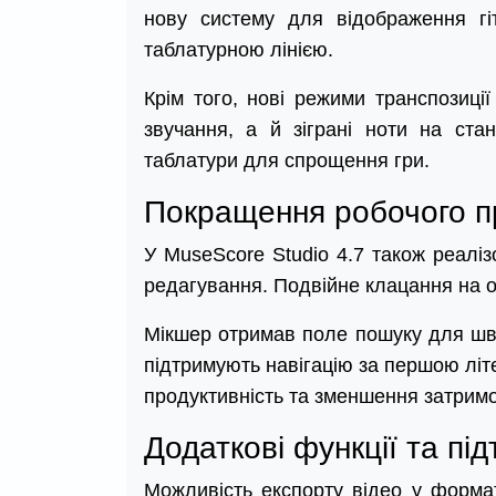
нову систему для відображення гі
таблатурною лінією.
Крім того, нові режими транспозиц
звучання, а й зіграні ноти на стан
таблатури для спрощення гри.
Покращення робочого п
У MuseScore Studio 4.7 також реалі
редагування. Подвійне клацання на о
Мікшер отримав поле пошуку для швид
підтримують навігацію за першою лі
продуктивність та зменшення затримо
Додаткові функції та пі
Можливість експорту відео у форма