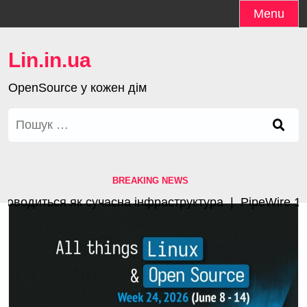
Skip
Menu
to
content
Lin.in.ua
OpenSource у кожен дім
Пошук:
BREAKING NEWS
водиться як сучасна інфраструктура |
PipeWire 1.4.3