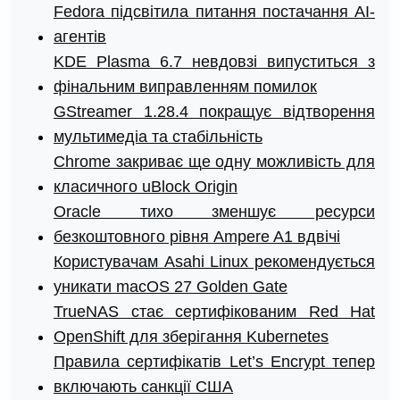
Fedora підсвітила питання постачання AI-
агентів
KDE Plasma 6.7 невдовзі випуститься з
фінальним виправленням помилок
GStreamer 1.28.4 покращує відтворення
мультимедіа та стабільність
Chrome закриває ще одну можливість для
класичного uBlock Origin
Oracle тихо зменшує ресурси
безкоштовного рівня Ampere A1 вдвічі
Користувачам Asahi Linux рекомендується
уникати macOS 27 Golden Gate
TrueNAS стає сертифікованим Red Hat
OpenShift для зберігання Kubernetes
Правила сертифікатів Let’s Encrypt тепер
включають санкції США