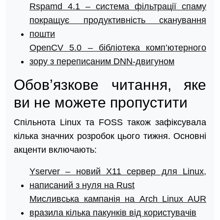
Rspamd 4.1 – система фільтрації спаму
покращує продуктивність сканування
пошти
OpenCV 5.0 – бібліотека комп’ютерного
зору з переписаним DNN-двигуном
Обов’язкове читання, яке
ви не можете пропустити
Спільнота Linux та FOSS також зафіксувала
кілька значних розробок цього тижня. Основні
акценти включають:
Yserver – новий X11 сервер для Linux,
написаний з нуля на Rust
Мисливська кампанія на Arch Linux AUR
вразила кілька пакунків від користувачів