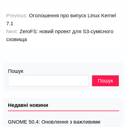
Навігація
Previous:
Оголошення про випуск Linux Kernel
записів
7.1
Next:
ZeroFS: новий проект для S3-сумісного
сховища
Пошук
Пошук
Недавні новини
GNOME 50.4: Оновлення з важливими