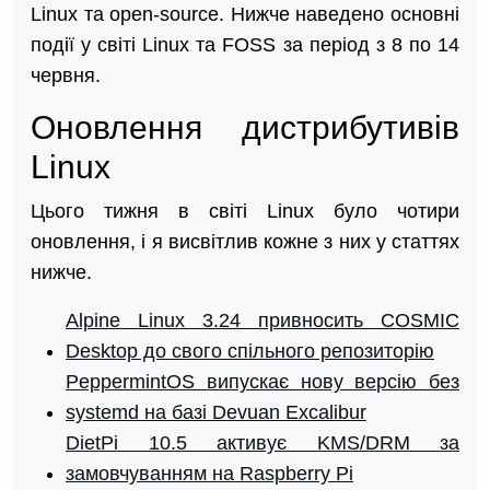
Linux та open-source. Нижче наведено основні
події у світі Linux та FOSS за період з 8 по 14
червня.
Оновлення дистрибутивів
Linux
Цього тижня в світі Linux було чотири
оновлення, і я висвітлив кожне з них у статтях
нижче.
Alpine Linux 3.24 привносить COSMIC
Desktop до свого спільного репозиторію
PeppermintOS випускає нову версію без
systemd на базі Devuan Excalibur
DietPi 10.5 активує KMS/DRM за
замовчуванням на Raspberry Pi