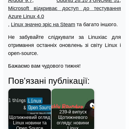
Ardour 9.7
,
Ubuntu 26.10 з GNOME 51
,
Microsoft відкриває доступ до тестування
Azure Linux 4.0
,
Linux значно зріс на Steam
та багато іншого.
Не забувайте слідкувати за Linuxiac для
отримання останніх оновлень зі світу Linux і
open-source.
Бажаємо вам чудового тижня!
Пов'язані публікації:
239-й випуск
Щотижневий огляд
Щотижневого
Linux новини та
огляду: новини
Open Source
Linux