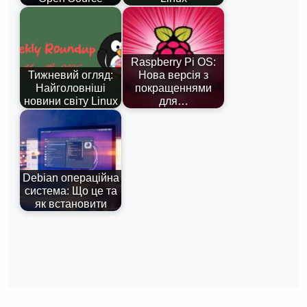
Raspberry Pi OS:
Тижневий огляд:
Нова версія з
Найголовніші
покращеннями
новини світу Linux
для…
Debian операційна
система: Що це та
як встановити