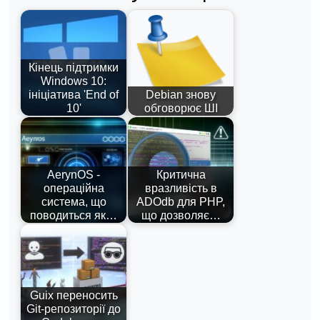
Кінець підтримки
Windows 10:
ініціатива 'End of
Debian знову
10'
обговорює ШІ
AerynOS -
Критична
операційна
вразливість в
система, що
ADOdb для PHP,
поводиться як…
що дозволяє…
Guix переносить
Git-репозиторії до