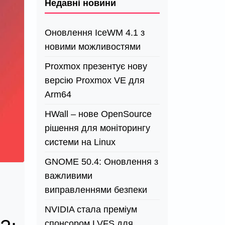
Недавні новини
Оновлення IceWM 4.1 з
новими можливостями
Proxmox презентує нову
версію Proxmox VE для
Arm64
HWall – нове OpenSource
рішення для моніторингу
системи на Linux
GNOME 50.4: Оновлення з
важливими
виправленнями безпеки
NVIDIA стала преміум
спонсором LVFS для