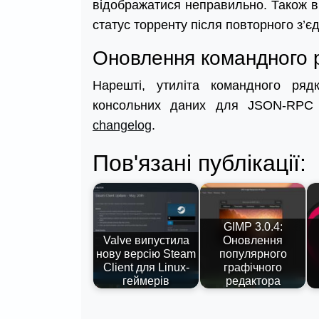
відображатися неправильно. Також 
статус торренту після повторного з’є
Оновлення командного р
Нарешті, утиліта командного ряд
консольних даних для JSON-RPC 
changelog
.
Пов'язані публікації:
GIMP 3.0.4:
Valve випустила
Оновлення
нову версію Steam
популярного
Client для Linux-
графічного
геймерів
редактора