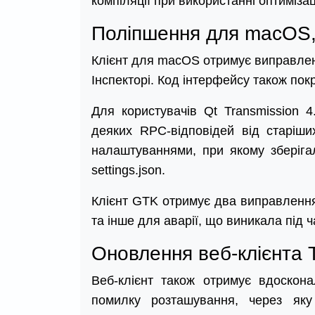
компіляції при використанні оптимізаці
Поліпшення для macOS, 
Клієнт для macOS отримує виправленн
Інспекторі. Код інтерфейсу також п
Для користувачів Qt Transmission 
деяких RPC-відповідей від старіши
налаштуваннями, при якому зберігал
settings.json.
Клієнт GTK отримує два виправленн
та інше для аварії, що виникала під
Оновлення веб-клієнта 
Веб-клієнт також отримує вдоскона
помилку розташування, через як