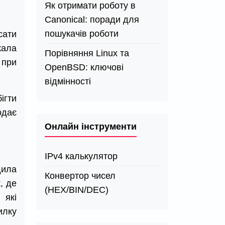
Як отримати роботу в
Canonical: поради для
пошукачів роботи
сати
жала
Порівняння Linux та
 при
OpenBSD: ключові
відмінності
ігти
одає
Онлайн інструменти
IPv4 калькулятор
дила
Конвертор чисел
, де
(HEX/BIN/DEC)
 які
илку