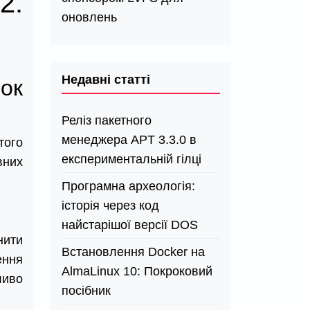
2:
оновлень
Недавні статті
лок
Реліз пакетного
менеджера APT 3.3.0 в
того
експериментальній гілці
вних
Програмна археологія:
історія через код
найстарішої версії DOS
нити
Встановлення Docker на
ення
AlmaLinux 10: Покроковий
ливо
посібник