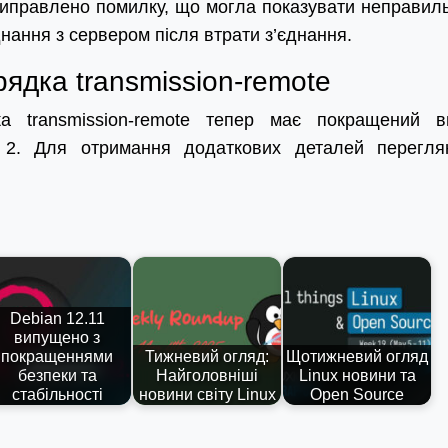
виправлено помилку, що могла показувати неправил
днання з сервером після втрати з’єднання.
ядка transmission-remote
ка transmission-remote тепер має покращений в
2. Для отримання додаткових деталей перегля
Debian 12.11
випущено з
покращеннями
Тижневий огляд:
Щотижневий огляд
безпеки та
Найголовніші
Linux новини та
стабільності
новини світу Linux
Open Source