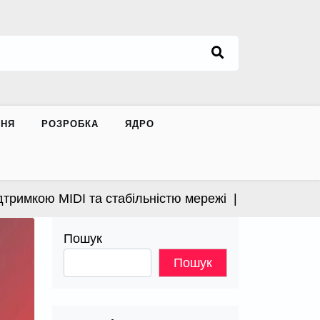
ННЯ
РОЗРОБКА
ЯДРО
имкою MIDI та стабільністю мережі |
Apple випустила
Пошук
Пошук