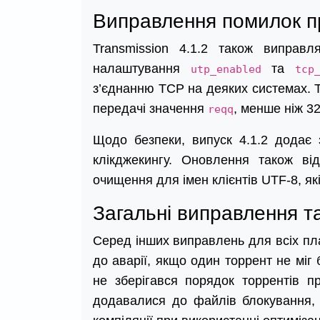
Виправлення помилок пр
Transmission 4.1.2 також виправ
налаштування
та
utp_enabled
tcp
з’єднанню TCP на деяких системах. 
передачі значення
, менше ніж 3
reqq
Щодо безпеки, випуск 4.1.2 додає 
клікджекингу. Оновлення також в
очищення для імен клієнтів UTF-8, як
Загальні виправлення т
Серед інших виправлень для всіх пл
до аварії, якщо один торрент не міг 
не зберігався порядок торрентів пр
додавалися до файлів блокування,