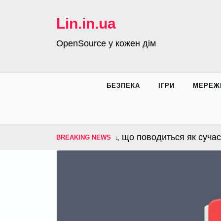
Skip
to
Lin.in.ua
content
OpenSource у кожен дім
БЕЗПЕКА
ІГРИ
МЕРЕЖ
S – операційна система, що поводиться як сучасна 
BREAKING NEWS