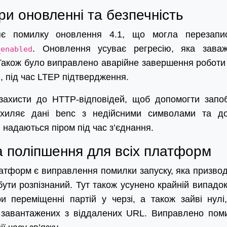
и оновленні та безпечність
ляє помилку оновлення 4.1, що могла перезапи
. Оновлення усуває регресію, яка зава
_enabled
Також було виправлено аварійне завершення роботи
2, під час LTEP підтвердження.
захисти до HTTP-відповідей, щоб допомогти запоб
ідхиляє дані benc з недійсними символами та д
і надаються піром під час з’єднання.
а поліпшення для всіх платформ
атформ є виправлення помилки запуску, яка призво
бути розпізнаний. Тут також усунено крайній випадок
и переміщенні партій у черзі, а також зайві нулі,
 завантажених з віддалених URL. Виправлено пом