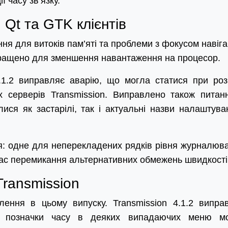
ї часу зв’язку.
Qt та GTK клієнтів
я для витоків пам’яті та проблеми з фокусом навігац
окращено для зменшення навантаження на процесор.
4.1.2 виправляє аварію, що могла статися при роз
х серверів Transmission. Виправлено також питан
ися як застарілі, так і актуальні назви налаштува
я: одне для неперекладених рядків рівня журналюв
 час перемикання альтернативних обмежень швидкості
Transmission
лення в цьому випуску. Transmission 4.1.2 випра
у позначки часу в деяких випадаючих меню м