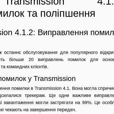
ransmission 4.1.
илок та поліпшення
ion 4.1.2: Виправлення поми
як останнє обслуговування для популярного відкри
істить більше 20 виправлень помилок для осно
 та командних клієнтів.
омилок у Transmission
ення помилки в Transmission 4.1. Вона могла спричи
адсилалися трекерам. Ще одне важливе виправл
кі завантаження могли застрягати на 99%. Це особ
які чекають на завершення передач.