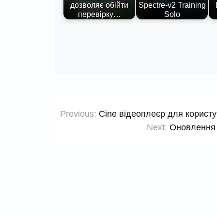
дозволяє обійти
Spectre-v2 Training
перевірку…
Solo
Навігація
Previous:
Cine відеоплеєр для користу
записів
Next:
Оновлення 