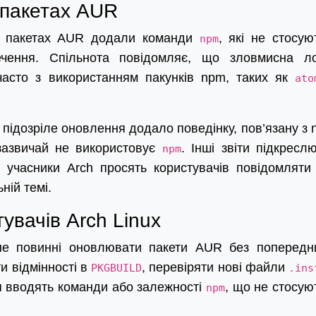
у пакетах AUR
 в пакетах AUR додали команди
, які не стосую
npm
ечення. Спільнота повідомляє, що зловмисна ло
часто з використанням пакунків npm, таких як
ato
е підозріле оновлення додало поведінку, пов’язану з 
зазвичай не використовує
. Інші звіти підкресл
npm
і учасники Arch просять користувачів повідомляти
ній темі.
увачів Arch Linux
 не повинні оновлювати пакети AUR без попередн
и відмінності в
, перевіряти нові файли
PKGBUILD
.ins
я вводять команди або залежності
, що не стосую
npm