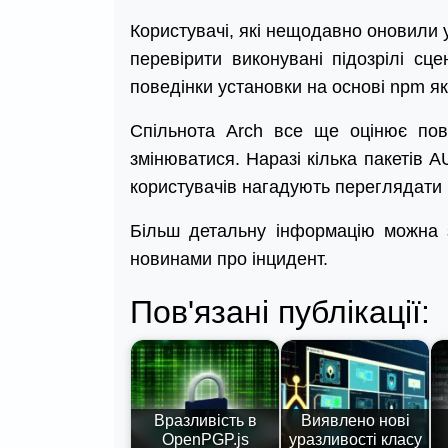
Користувачі, які нещодавно оновили у
перевірити виконувані підозрілі сце
поведінки установки на основі npm я
Спільнота Arch все ще оцінює повн
змінюватися. Наразі кілька пакетів 
користувачів нагадують переглядати
Більш детальну інформацію можна 
новинами про інцидент.
Пов'язані публікації:
Вразливість в
Виявлено нові
OpenPGP.js
уразливості класу