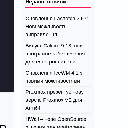
Недавні новини
Оновлення Fastfetch 2.67:
Нові можливості і
виправлення
Випуск Calibre 9.13: нове
програмне забезпечення
для електронних книг
Оновлення IceWM 4.1 з
новими можливостями
Proxmox презентує нову
версію Proxmox VE для
Arm64
HWall – нове OpenSource
рішення для моніторингу