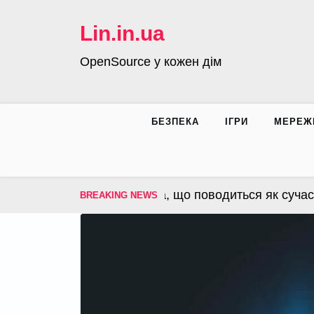
Skip
to
Lin.in.ua
content
OpenSource у кожен дім
БЕЗПЕКА
ІГРИ
МЕРЕЖ
S – операційна система, що поводиться як сучасна 
BREAKING NEWS