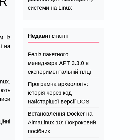
UR
системи на Linux
Недавні статті
м із
і на
Реліз пакетного
менеджера APT 3.3.0 в
експериментальній гілці
nux.
Програмна археологія:
ають
історія через код
писи
найстарішої версії DOS
Встановлення Docker на
ійні
AlmaLinux 10: Покроковий
посібник