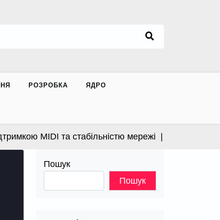
ННЯ
РОЗРОБКА
ЯДРО
имкою MIDI та стабільністю мережі |
Apple випустила
Пошук
Пошук