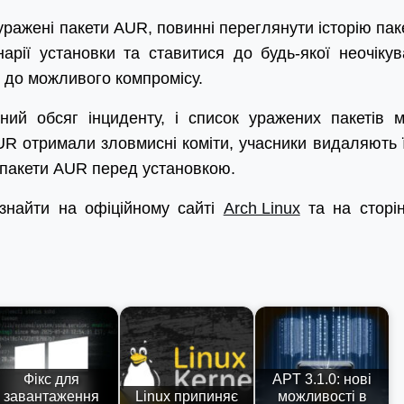
ражені пакети AUR, повинні переглянути історію паке
нарії установки та ставитися до будь-якої неочікув
к до можливого компромісу.
ий обсяг інциденту, і список уражених пакетів 
AUR отримали зловмисні коміти, учасники видаляють ї
 пакети AUR перед установкою.
знайти на офіційному сайті
Arch Linux
та на сторін
Фікс для
APT 3.1.0: нові
завантаження
Linux припиняє
можливості в