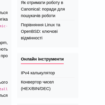
Як отримати роботу в
Canonical: поради для
ться
пошукачів роботи
гіка
Порівняння Linux та
mic-
OpenBSD: ключові
відмінності
npm,
юють
 про
Онлайн інструменти
IPv4 калькулятор
Конвертор чисел
ього
(HEX/BIN/DEC)
tall
ться