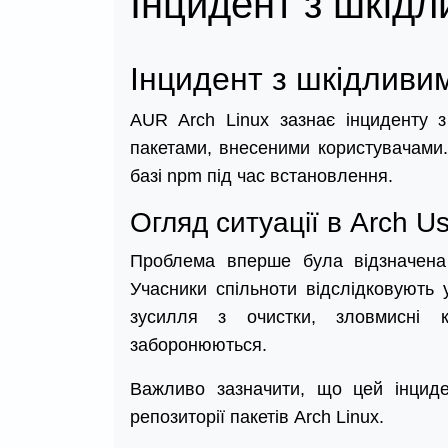
Інцидент з шкідл
Інцидент з шкідливи
AUR Arch Linux зазнає інциденту з
пакетами, внесеними користувачами.
базі npm під час встановлення.
Огляд ситуації в Arch Us
Проблема вперше була відзначена 
Учасники спільноти відслідковують 
зусилля з очистки, зловмисні к
заборонюються.
Важливо зазначити, що цей інциден
репозиторії пакетів Arch Linux.