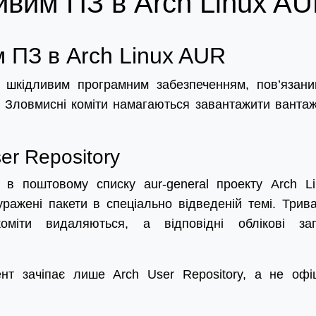
ивим ПЗ в Arch Linux A
м ПЗ в Arch Linux AUR
 шкідливим програмним забезпеченням, пов’язани
 Зловмисні коміти намагаються завантажити вантаж
er Repository
в поштовому списку aur-general проекту Arch Li
уражені пакети в спеціально відведеній темі. Трив
оміти видаляються, а відповідні облікові за
т зачіпає лише Arch User Repository, а не офіц