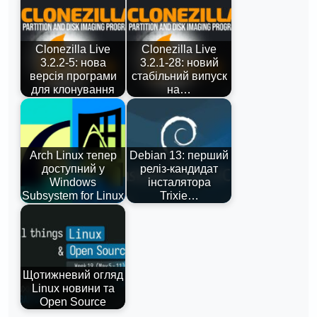
Clonezilla Live
Clonezilla Live
3.2.2-5: нова
3.2.1-28: новий
версія програми
стабільний випуск
для клонування
на…
Arch Linux тепер
Debian 13: перший
доступний у
реліз-кандидат
Windows
інсталятора
Subsystem for Linux
Trixie…
Щотижневий огляд
Linux новини та
Open Source