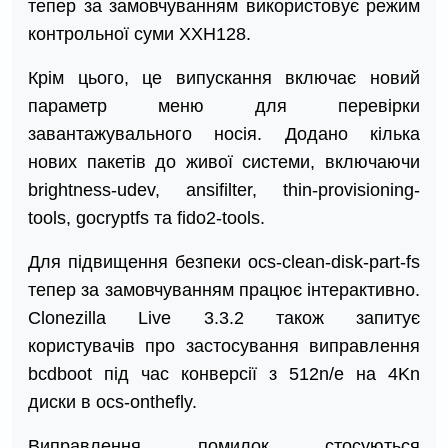
тепер за замовчуванням використовує режим
контрольної суми XXH128.
Крім цього, це випускання включає новий
параметр меню для перевірки
завантажувального носія. Додано кілька
нових пакетів до живої системи, включаючи
brightness-udev, ansifilter, thin-provisioning-
tools, gocryptfs та fido2-tools.
Для підвищення безпеки ocs-clean-disk-part-fs
тепер за замовчуванням працює інтерактивно.
Clonezilla Live 3.3.2 також запитує
користувачів про застосування виправлення
bcdboot під час конверсії з 512n/e на 4Kn
диски в ocs-onthefly.
Виправлення помилок стосуються