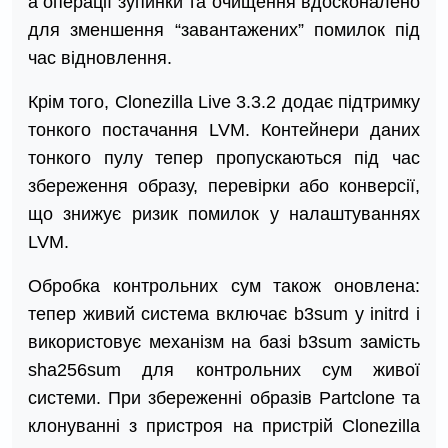
а операції зупинки та очищення вдосконалено
для зменшення “завантажених” помилок під
час відновлення.
Крім того, Clonezilla Live 3.3.2 додає підтримку
тонкого постачання LVM. Контейнери даних
тонкого пулу тепер пропускаються під час
збереження образу, перевірки або конверсії,
що знижує ризик помилок у налаштуваннях
LVM.
Обробка контрольних сум також оновлена:
тепер живий система включає b3sum у initrd і
використовує механізм на базі b3sum замість
sha256sum для контрольних сум живої
системи. При збереженні образів Partclone та
клонуванні з пристроя на пристрій Clonezilla