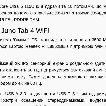
Core Ultra 5-115U із 8 ядрами та 10 потоками, що 
ься за допомогою Intel Arc Xe-LPG з трьома Xe-ядр
ь 16 ГБ LPDDR5 RAM.
 Juno Tab 4 WiFi
ем об’ємом 1 ТБ та швидкістю читання до 3500 М
ться картою Realtek RTL8852BE з підтримкою WiFi 
ймовий 2K IPS сенсорний екран з роздільною здатн
ня становить 60 Гц, підтримується 10-точковий ємні
івнями тиску. Також доступна можливість підключ
ходом до 4K на 60 Гц.
т USB-A 3.0 та два порти USB-C 3.1, які підтрим
ристрій оснащений стереодинаміками, вбудов