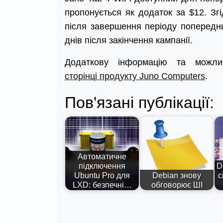
пропонується як додаток за $12. Зг
після завершення періоду попередн
днів після закінчення кампанії.
Додаткову інформацію та можли
сторінці продукту Juno Computers
.
Пов'язані публікації:
Автоматичне
підключення
D
Ubuntu Pro для
Debian знову
с
LXD: безпечні…
обговорює ШІ