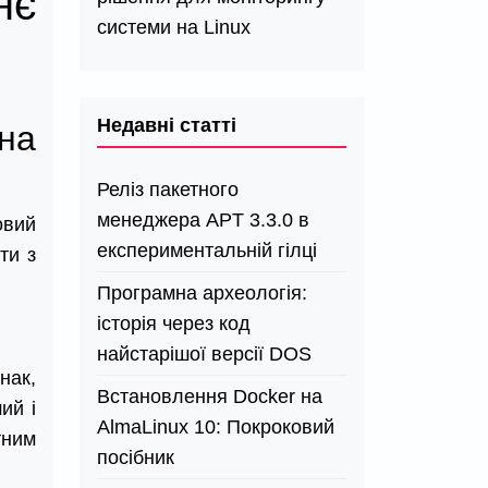
нє
системи на Linux
Недавні статті
на
Реліз пакетного
менеджера APT 3.3.0 в
овий
експериментальній гілці
ти з
Програмна археологія:
історія через код
найстарішої версії DOS
нак,
Встановлення Docker на
ий і
AlmaLinux 10: Покроковий
тним
посібник