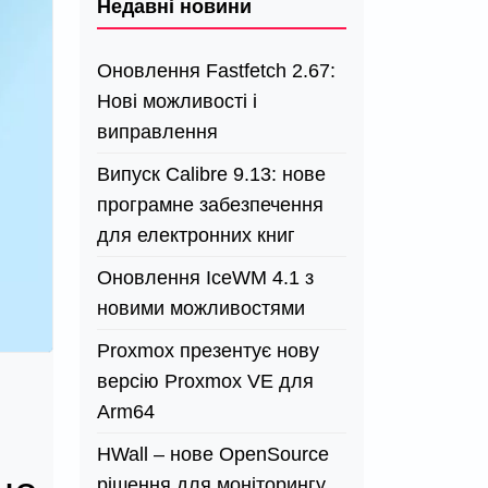
Недавні новини
Оновлення Fastfetch 2.67:
Нові можливості і
виправлення
Випуск Calibre 9.13: нове
програмне забезпечення
для електронних книг
Оновлення IceWM 4.1 з
новими можливостями
Proxmox презентує нову
версію Proxmox VE для
Arm64
HWall – нове OpenSource
рішення для моніторингу