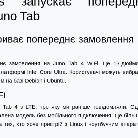
s запускає поперед
uno Tab
риває попереднє замовлення 
днє замовлення на Juno Tab 4 WiFi. Це 13-дюйм
латформі Intel Core Ultra. Користувачі можуть вибра
м на базі Debian і Ubuntu.
Fi
 Tab 4 з LTE, про яку ми раніше повідомляли. Од
алена модель без мобільного підключення. Це більш
 тих, хто хоче пристрій з Linux і ноутбучним апара