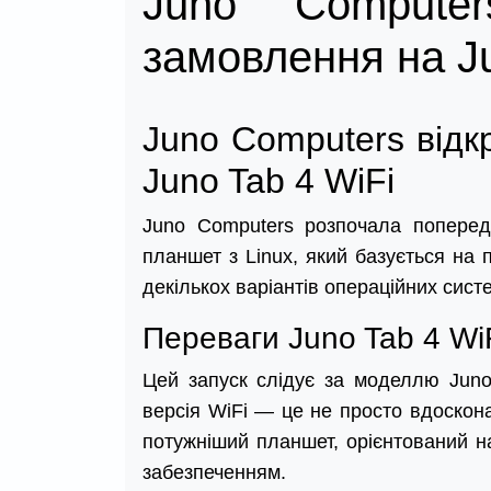
Juno Computer
замовлення на J
Juno Computers відк
Juno Tab 4 WiFi
Juno Computers розпочала попере
планшет з Linux, який базується на п
декількох варіантів операційних систе
Переваги Juno Tab 4 Wi
Цей запуск слідує за моделлю Juno
версія WiFi — це не просто вдоскон
потужніший планшет, орієнтований на
забезпеченням.