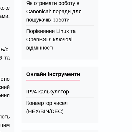
Як отримати роботу в
може
Canonical: поради для
ами.
пошукачів роботи
Порівняння Linux та
OpenBSD: ключові
відмінності
Б/с.
6 та
Онлайн інструменти
істю
сний
IPv4 калькулятор
ення
Конвертор чисел
(HEX/BIN/DEC)
ують
аним