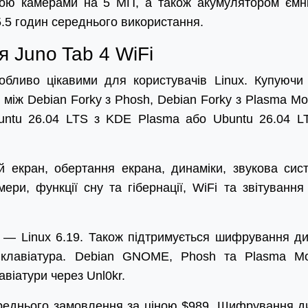
ою камерами на 5 МП, а також акумулятором ємн
5.5 годин середнього використання.
 Juno Tab 4 WiFi
обливо цікавими для користувачів Linux. Купуючи
між Debian Forky з Phosh, Debian Forky з Plasma Mob
untu 26.04 LTS з KDE Plasma або Ubuntu 26.04 L
й екран, обертання екрана, динаміки, звукова сис
ери, функції сну та гібернації, WiFi та звітування
 — Linux 6.19. Також підтримується шифрування ди
 клавіатура. Debian GNOME, Phosh та Plasma Mo
віатури через Unl0kr.
ереднього замовлення за ціною $989. Шифрування д