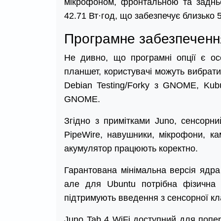
мікрофоном, фронтальною та заднь
42.71 Вт·год, що забезпечує близько 
Програмне забезпечення
Не дивно, що програмні опції є ос
планшет, користувачі можуть вибрати 
Debian Testing/Forky з GNOME, Kub
GNOME.
Згідно з примітками Juno, сенсорни
PipeWire, навушники, мікрофони, кам
акумулятор працюють коректно.
Гарантована мінімальна версія ядра
але для Ubuntu потрібна фізична
підтримують введення з сенсорної кла
Juno Tab 4 WiFi доступний для поп