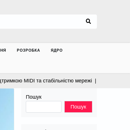
ННЯ
РОЗРОБКА
ЯДРО
мкою MIDI та стабільністю мережі |
Apple випустила 
Пошук
Пошук