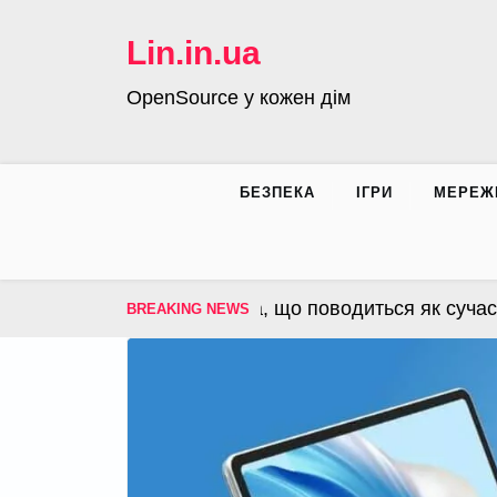
Skip
to
Lin.in.ua
content
OpenSource у кожен дім
БЕЗПЕКА
ІГРИ
МЕРЕЖ
S – операційна система, що поводиться як сучасна 
BREAKING NEWS