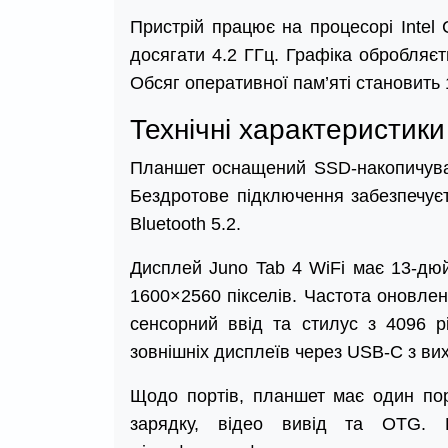
Пристрій працює на процесорі Intel 
досягати 4.2 ГГц. Графіка обробляєт
Обсяг оперативної пам’яті становит
Технічні характеристики
Планшет оснащений SSD-накопичувач
Бездротове підключення забезпечує
Bluetooth 5.2.
Дисплей Juno Tab 4 WiFi має 13-дю
1600×2560 пікселів. Частота оновлен
сенсорний ввід та стилус з 4096 р
зовнішніх дисплеїв через USB-C з ви
Щодо портів, планшет має один пор
зарядку, відео вивід та OTG. П