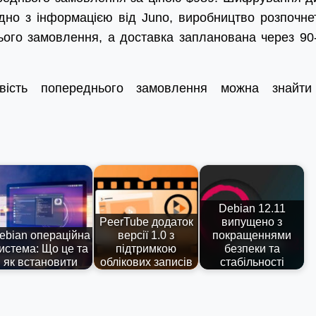
ідно з інформацією від Juno, виробництво розпочне
ього замовлення, а доставка запланована через 90
вість попереднього замовлення можна знайт
Debian 12.11
PeerTube додаток
випущено з
ebian операційна
версії 1.0 з
покращеннями
истема: Що це та
підтримкою
безпеки та
як встановити
облікових записів
стабільності