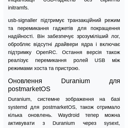
initramfs.
usb-signaller підтримує транзакційний режим
та перемикання гаджетів для покращення
надійності. Він забезпечує зрозуміліший лог,
обробляє відсутні драйвери ядра і включає
підтримку OpenRC. Остання версія також
реалізує перемикання ролей USB між
режимами хоста та пристрою.
Оновлення Duranium для
postmarketOS
Duranium, системне зображення на базі
systemd для postmarketOS, також отримало
кілька оновлень. Waydroid тепер можна
активувати з Duranium через sysext,