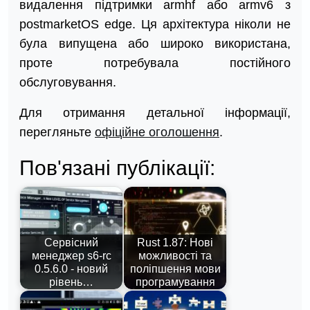
видалення підтримки armhf або armv6 з
postmarketOS edge. Ця архітектура ніколи не
була випущена або широко використана,
проте потребувала постійного
обслуговування.
Для отримання детальної інформації,
перегляньте
офіційне оголошення
.
Пов'язані публікації:
Сервісний
Rust 1.87: Нові
менеджер s6-rc
можливості та
0.5.6.0 - новий
поліпшення мови
рівень…
програмування