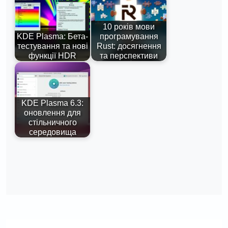
10 років мови
KDE Plasma: Бета-
програмування
тестування та нові
Rust: досягнення
функції HDR
та перспективи
KDE Plasma 6.3:
оновлення для
стільничного
середовища
Навігація