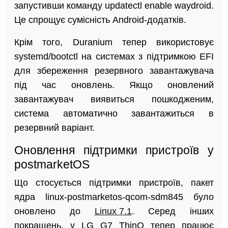
запустивши команду updatectl enable waydroid.
Це спрощує сумісність Android-додатків.
Крім того, Duranium тепер використовує
systemd/bootctl на системах з підтримкою EFI
для збереження резервного завантажувача
під час оновлень. Якщо оновлений
завантажувач виявиться пошкодженим,
система автоматично завантажиться в
резервний варіант.
Оновлення підтримки пристроїв у
postmarketOS
Що стосується підтримки пристроїв, пакет
ядра linux-postmarketos-qcom-sdm845 було
оновлено до
Linux 7.1
. Серед інших
покращень, у LG G7 ThinQ тепер працює