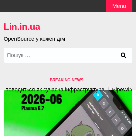
Skip
Menu
to
content
Lin.in.ua
OpenSource у кожен дім
Пошук:
BREAKING NEWS
поводиться як сучасна інфраструктура |
PipeWire 1.