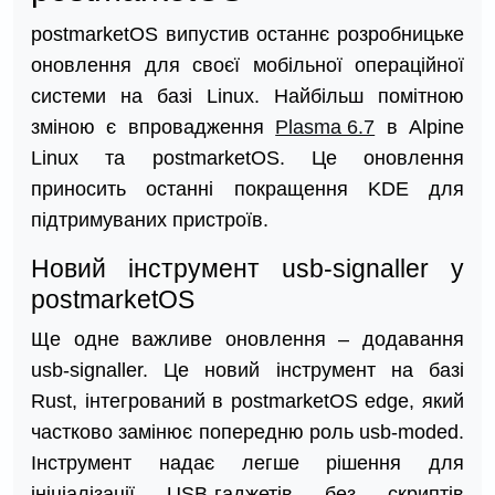
postmarketOS випустив останнє розробницьке
оновлення для своєї мобільної операційної
системи на базі Linux. Найбільш помітною
зміною є впровадження
Plasma 6.7
в Alpine
Linux та postmarketOS. Це оновлення
приносить останні покращення KDE для
підтримуваних пристроїв.
Новий інструмент usb-signaller у
postmarketOS
Ще одне важливе оновлення – додавання
usb-signaller. Це новий інструмент на базі
Rust, інтегрований в postmarketOS edge, який
частково замінює попередню роль usb-moded.
Інструмент надає легше рішення для
ініціалізації USB-гаджетів без скриптів