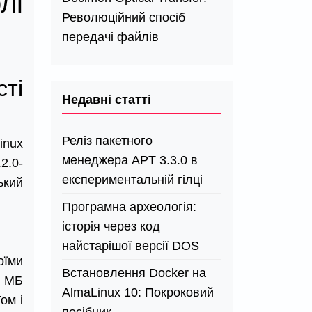
лі
Революційний спосіб
передачі файлів
ті
Недавні статті
Реліз пакетного
inux
менеджера APT 3.3.0 в
2.0-
експериментальній гілці
ький
Програмна археологія:
історія через код
найстарішої версії DOS
оїми
Встановлення Docker на
2 МБ
AlmaLinux 10: Покроковий
ом і