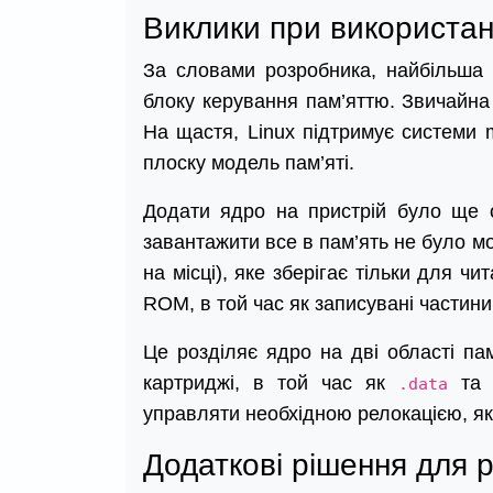
Виклики при використанн
За словами розробника, найбільша 
блоку керування пам’яттю. Звичайна
На щастя, Linux підтримує системи
плоску модель пам’яті.
Додати ядро на пристрій було ще 
завантажити все в пам’ять не було м
на місці), яке зберігає тільки для чи
ROM, в той час як записувані частини
Це розділяє ядро на дві області пам’
картриджі, в той час як
т
.data
управляти необхідною релокацією, як
Додаткові рішення для р