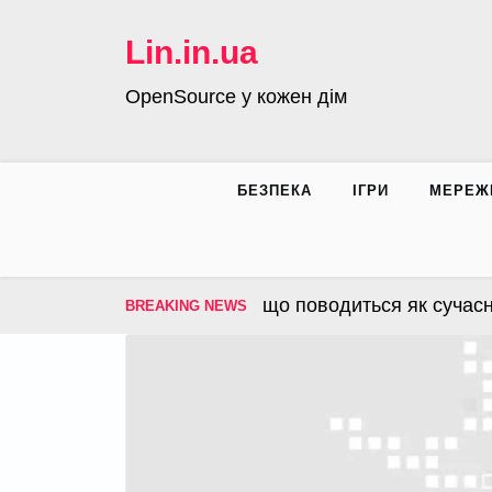
Skip
to
Lin.in.ua
content
OpenSource у кожен дім
БЕЗПЕКА
ІГРИ
МЕРЕЖ
– операційна система, що поводиться як сучасна ін
BREAKING NEWS