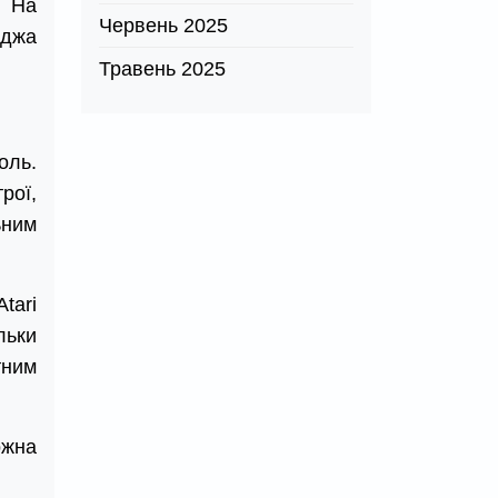
. На
Червень 2025
иджа
Травень 2025
оль.
рої,
ьним
tari
льки
тним
ожна