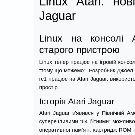
Linux Atari: но
Jaguar
Linux на консолі A
старого пристрою
Linux тепер працює на ігровій консолі
“тому що можемо”. Розробник Джоел Б
rc1 працює на Atari Jaguar, викорис
простір.
Історія Atari Jaguar
Atari Jaguar з’явився у Північній А
суперечливими “64-бітними” можливос
оперативної пам’яті, картридж ROM на