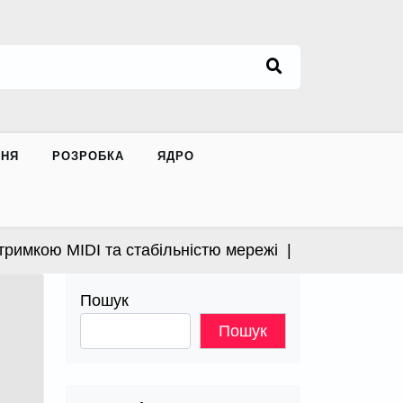
ННЯ
РОЗРОБКА
ЯДРО
кою MIDI та стабільністю мережі |
Apple випустила в
Пошук
Пошук