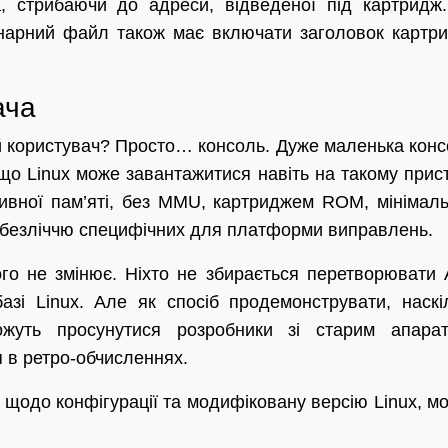
, стрибаючи до адреси, відведеної під картридж
нарний файл також має включати заголовок картр
ача
й користувач? Просто… консоль. Дуже маленька конс
що Linux може завантажитися навіть на такому прист
тивної пам’яті, без MMU, картриджем ROM, мінімал
 безліччю специфічних для платформи виправлень.
го не змінює. Ніхто не збирається перетворювати A
азі Linux. Але як спосіб продемонструвати, наскі
жуть просунутися розробники зі старим апара
 в ретро-обчисленнях.
щодо конфігурації та модифіковану версію Linux, м