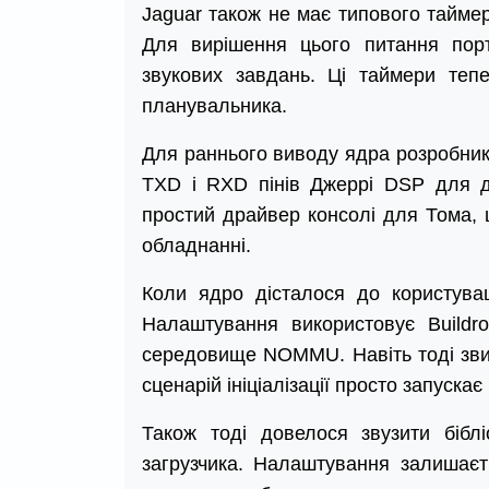
Jaguar також не має типового таймер
Для вирішення цього питання пор
звукових завдань. Ці таймери тепе
планувальника.
Для раннього виводу ядра розробник
TXD і RXD пінів Джеррі DSP для д
простий драйвер консолі для Тома,
обладнанні.
Коли ядро дісталося до користувац
Налаштування використовує Buildr
середовище NOMMU. Навіть тоді зви
сценарій ініціалізації просто запускає
Також тоді довелося звузити бібл
загрузчика. Налаштування залишаєт