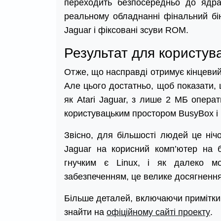
переходить безпосередньо до ядра
реальному обладнанні фінальний бі
Jaguar і фіксовані зсуви ROM.
Результат для користув
Отже, що насправді отримує кінцеви
Але цього достатньо, щоб показати, 
як Atari Jaguar, з лише 2 МБ опера
користувацьким простором BusyBox і
Звісно, для більшості людей це нічо
Jaguar на корисний комп’ютер на б
гнучким є Linux, і як далеко мо
забезпеченням, це велике досягнення
Більше деталей, включаючи примітки 
знайти на
офіційному сайті проекту
.