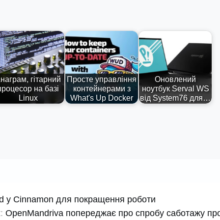
награм, гітарний
Просте управління
Оновлений
процесор на базі
контейнерами з
ноутбук Serval WS
Linux
What's Up Docker
від System76 для…
and у Cinnamon для покращення роботи
:
OpenMandriva попереджає про спробу саботажу пр