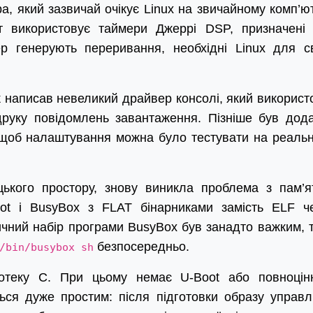
а, який зазвичай очікує Linux на звичайному комп’ют
т використовує таймери Джеррі DSP, призначені
р генерують переривання, необхідні Linux для с
 написав невеликий драйвер консолі, який використ
руку повідомлень завантаження. Пізніше був дод
 щоб налаштування можна було тестувати на реаль
ького простору, знову виникла проблема з пам’я
oot і BusyBox з FLAT бінарниками замість ELF ч
чний набір програми BusyBox був занадто важким, 
безпосередньо.
/bin/busybox sh
іотеку C. При цьому немає U-Boot або повноцін
ься дуже простим: після підготовки образу управл