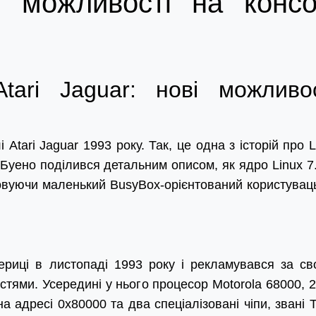
ві можливості на консо
tari Jaguar: нові можливос
 Atari Jaguar 1993 року. Так, це одна з історій про L
уено поділився детальним описом, як ядро Linux 7.
товуючи маленький BusyBox-орієнтований користувац
мериці в листопаді 1993 року і рекламувався за св
тями. Усередині у нього процесор Motorola 68000, 
 адресі 0x80000 та два спеціалізовані чіпи, звані Т