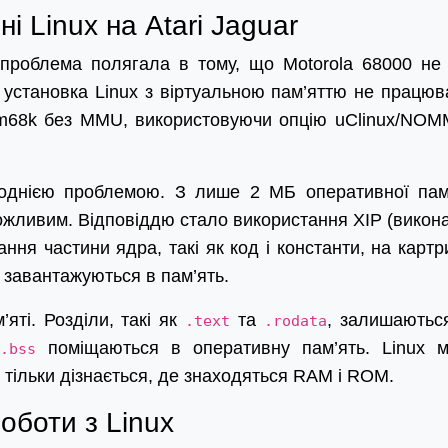
і Linux на Atari Jaguar
проблема полягала в тому, що Motorola 68000 не
 установка Linux з віртуальною пам’яттю не працюв
 m68k без MMU, використовуючи опцію uClinux/NOM
однією проблемою. З лише 2 МБ оперативної пам’
ожливим. Відповіддю стало використання XIP (викон
тання частини ядра, такі як код і константи, на картр
 завантажуються в пам’ять.
яті. Розділи, такі як
та
, залишаютьс
.text
.rodata
а
поміщаються в оперативну пам’ять. Linux 
.bss
 тільки дізнається, де знаходяться RAM і ROM.
оботи з Linux