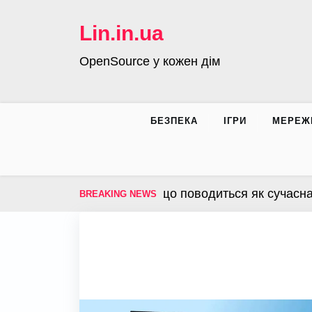
Skip
to
Lin.in.ua
content
OpenSource у кожен дім
БЕЗПЕКА
ІГРИ
МЕРЕЖ
операційна система, що поводиться як сучасна інфр
BREAKING NEWS