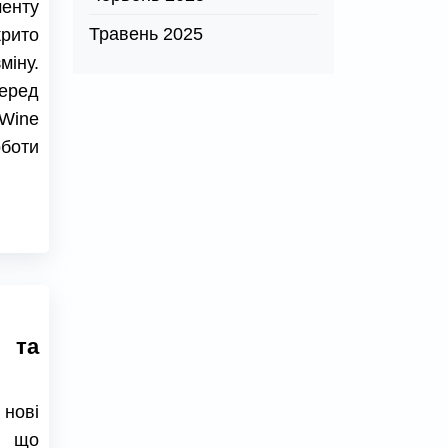
менту
Травень 2025
крито
міну.
еред
 Wine
оботи
я та
нові
, що