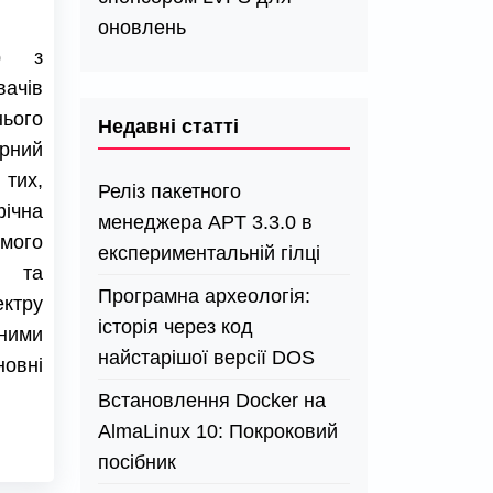
оновлень
єр з
ачів
ього
Недавні статті
рний
 тих,
Реліз пакетного
ічна
менеджера APT 3.3.0 в
мого
експериментальній гілці
ю та
Програмна археологія:
тру
історія через код
ними
найстарішої версії DOS
овні
Встановлення Docker на
AlmaLinux 10: Покроковий
посібник