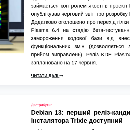
займається контролем якості в проекті
опублікував черговий звіт про розробку
Додатково оголошено про перехід гілк
Plasma 6.4 на стадію бета-тестуванн
замороження кодової бази від внес
функціональних змін (дозволяється 
прийом виправлень). Реліз KDE Plasm
заплановано на 17 червня.
ЧИТАТИ ДАЛІ
Дистрибутив
Debian 13: перший реліз-канд
інсталятора Trixie доступний