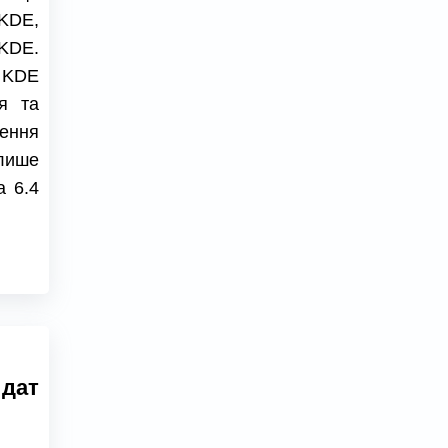
 KDE,
 KDE.
и KDE
я та
ення
лише
a 6.4
идат