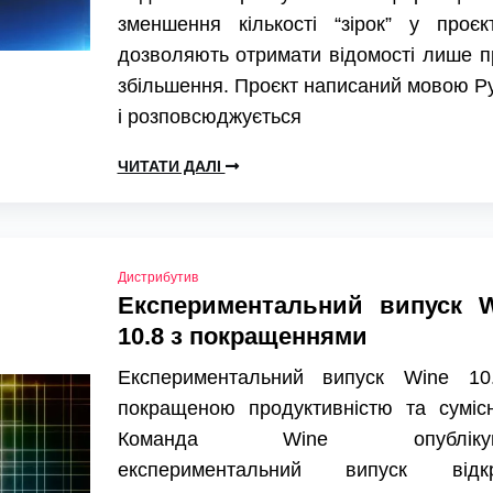
зменшення кількості “зірок” у проєк
дозволяють отримати відомості лише п
збільшення. Проєкт написаний мовою P
і розповсюджується
ЧИТАТИ ДАЛІ
Дистрибутив
Експериментальний випуск W
10.8 з покращеннями
Експериментальний випуск Wine 10
покращеною продуктивністю та сумісн
Команда Wine опублікув
експериментальний випуск відкр