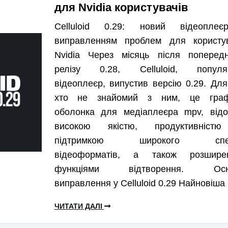
для Nvidia користувачів
Celluloid 0.29: новий відеопле
виправленням проблем для користув
Nvidia Через місяць після попередн
релізу 0.28, Celluloid, популя
відеоплеєр, випустив версію 0.29. Для
хто не знайомий з ним, це граф
оболонка для медіаплеєра mpv, відо
високою якістю, продуктивніст
підтримкою широкого спек
відеоформатів, а також розшире
функціями відтворення. Осн
виправлення у Celluloid 0.29 Найновіша
ЧИТАТИ ДАЛІ