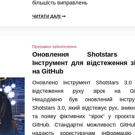
більшість виправлень
ЧИТАТИ ДАЛІ
Програмне забезпечення
Оновлення Shotstars 3
Інструмент для відстеження з
на GitHub
Оновлено інструмент Shotstars 3.0
відстеження руху зірок на Gi
Нещодавно був оновлений інстру
Shotstars 3.0, який відстежує рух, зник
та появу фіктивних “зірок” у проєкт
GitHub. Стандартні можливості GitHu
надають користувачам інформацію