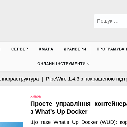
Пошук:
І
СЕРВЕР
ХМАРА
ДРАЙВЕРИ
ПРОГРАМУВА
ОНЛАЙН ІНСТРУМЕНТИ
аструктура |
PipeWire 1.4.3 з покращеною підтримкою
Хмара
Просте управління контейне
з What’s Up Docker
Що таке What’s Up Docker (WUD): кор