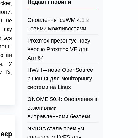
Недавні новини
ker,
огій.
Оновлення IceWM 4.1 з
н не
новими можливостями
, яку
еться
Proxmox презентує нову
ень.
версію Proxmox VE для
що ви
Arm64
и. У
HWall – нове OpenSource
и їх,
рішення для моніторингу
системи на Linux
GNOME 50.4: Оновлення з
важливими
виправленнями безпеки
NVIDIA стала преміум
леєр
спонсором LVFS для