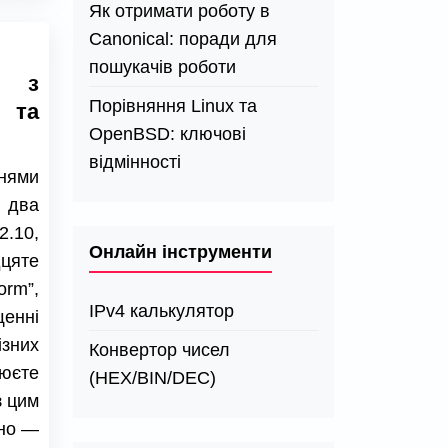
Як отримати роботу в
Canonical: поради для
пошукачів роботи
о з
Порівняння Linux та
 та
OpenBSD: ключові
відмінності
нями
 два
2.10,
Онлайн інструменти
цяте
orm”,
IPv4 калькулятор
енні
зних
Конвертор чисел
юєте
(HEX/BIN/DEC)
з цим
бно —