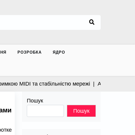
ННЯ
РОЗРОБКА
ЯДРО
 MIDI та стабільністю мережі |
Apple випустила відк
Пошук
рами
Пошук
отке