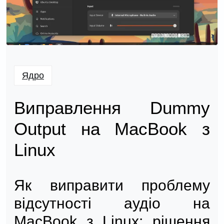
Ядро
Виправлення Dummy
Output на MacBook з
Linux
Як виправити проблему
відсутності аудіо на
MacBook з Linux: рішення