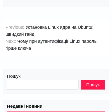
Навігація
Previous:
Установка Linux ядра на Ubuntu:
записів
швидкий гайд
Next:
Чому при аутентифікації Linux пароль
гірше ключа
Пошук
Пошук
Недавні новини