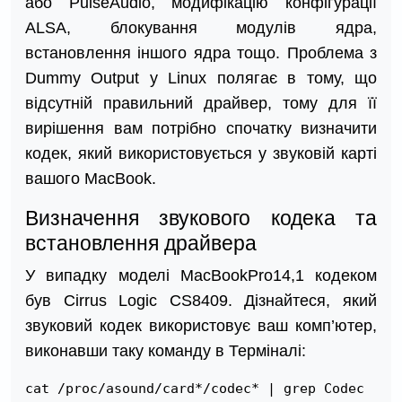
або PulseAudio, модифікацію конфігурації
ALSA, блокування модулів ядра,
встановлення іншого ядра тощо. Проблема з
Dummy Output у Linux полягає в тому, що
відсутній правильний драйвер, тому для її
вирішення вам потрібно спочатку визначити
кодек, який використовується у звуковій карті
вашого MacBook.
Визначення звукового кодека та
встановлення драйвера
У випадку моделі MacBookPro14,1 кодеком
був Cirrus Logic CS8409. Дізнайтеся, який
звуковий кодек використовує ваш комп’ютер,
виконавши таку команду в Терміналі:
cat /proc/asound/card*/codec* | grep Codec