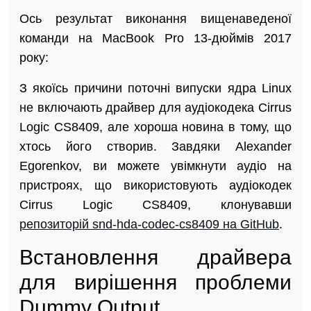
Ось результат виконання вищенаведеної
команди на MacBook Pro 13-дюймів 2017
року:
З якоїсь причини поточні випуски ядра Linux
не включають драйвер для аудіокодека Cirrus
Logic CS8409, але хороша новина в тому, що
хтось його створив. Завдяки Alexander
Egorenkov, ви можете увімкнути аудіо на
пристроях, що використовують аудіокодек
Cirrus Logic CS8409, клонувавши
репозиторій snd-hda-codec-cs8409 на GitHub
.
Встановлення драйвера
для вирішення проблеми
Dummy Output