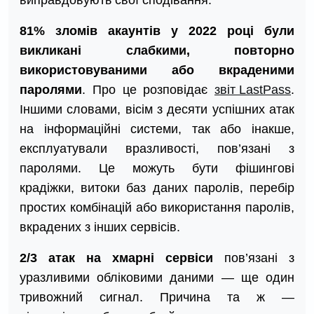
виправдовують свої сподівання.
81% зломів акаунтів у 2022 році були
викликані слабкими, повторно
використовуваними або вкраденими
паролями
. Про це розповідає
звіт LastPass
.
Іншими словами, вісім з десяти успішних атак
на інформаційні системи, так або інакше,
експлуатували вразливості, пов’язані з
паролями. Це можуть бути фішингові
крадіжки, витоки баз даних паролів, перебір
простих комбінацій або використання паролів,
вкрадених з інших сервісів.
2/3 атак на хмарні сервіси
пов’язані з
уразливими обліковими даними — ще один
тривожний сигнал. Причина та ж —