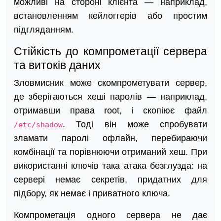
можливі на стороні клієнта — наприклад,
встановленням кейлоггерів або простим
підгляданням.
Стійкість до компрометації сервера
та витоків даних
Зловмисник може скомпрометувати сервер,
де зберігаються хеші паролів — наприклад,
отримавши права root, і скопіює файл
. Тоді він може спробувати
/etc/shadow
зламати паролі офлайн, перебираючи
комбінації та порівнюючи отриманий хеш. При
використанні ключів така атака безглузда: на
сервері немає секретів, придатних для
підбору, як немає і приватного ключа.
Компрометація одного сервера не дає