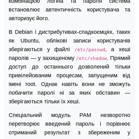
комбінацією логіна та пароля система
встановлює автентичність користувача та
авторизує його.
В Debian і дистрибутивах-спадкоємцях, таких
як Ubuntu, облікові записи користувачів
зберігаються у файлі
, а хеші
/etc/passwd
паролів — у захищеному
. Прямий
/etc/shadow
доступ до останнього дозволений тільки
привілейованим процесам, запущеним від
імені root. Однак навіть вони не зможуть
побачити паролі ні за яких обставин —
зберігаються тільки їх хеші.
Спеціальний модуль PAM незворотно
перетворює введений пароль і порівнює
отриманий результат з збереженим у