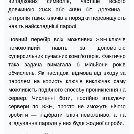
випадкових символів, частіше всього
довжиною 2048 або 4096 біт. Довжина і
ентропія таких ключів в порядки перевищують
навіть найскладніші паролі.
Повний перебір всіх можливих SSH-ключів
неможливий навіть за допомогою
суперсильних сучасних комп’ютерів. Фактично
така задача вимагала б мільйони років
обчислень. Як наслідок, відмова від входу за
паролем на користь ключів виключає саму
можливість подібного способу проникнення на
сервер. Численні боти, постійно атакуючи
сервери по SSH, просто не зможуть нічого
зробити — підібрати ключ неможливо, а на
вгадування пароля у них буде жодної спроби.