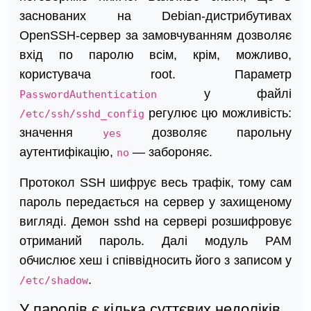
заснованих на Debian-дистрибутивах
OpenSSH-сервер за замовчуванням дозволяє
вхід по паролю всім, крім, можливо,
користувача root. Параметр
у файлі
PasswordAuthentication
регулює цю можливість:
/etc/ssh/sshd_config
значення
дозволяє парольну
yes
аутентифікацію,
— забороняє.
no
Протокол SSH шифрує весь трафік, тому сам
пароль передається на сервер у захищеному
вигляді. Демон sshd на сервері розшифровує
отриманий пароль. Далі модуль PAM
обчислює хеш і співвідносить його з записом у
.
/etc/shadow
У паролів є кілька суттєвих недоліків