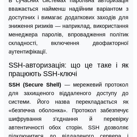
В сучасних системах парольна авторизація
вважається найменш надійним варіантом з
доступних і вимагає додаткових заходів для
зниження ризиків — наприклад, використання
менеджера паролів, впровадження політик
складності, включення двофакторної
аутентифікації.
SSH-авторизація: що це таке і як
працюють SSH-ключі
SSH (Secure Shell)
— мережевий протокол
для захищеного віддаленого доступу до
системи. Його назва перекладається як
«безпечна оболонка». Протокол забезпечує
шифрування з’єднання й перевірку
автентичності обох сторін. SSH дозволяє
підключитися до віддаленого сервера і