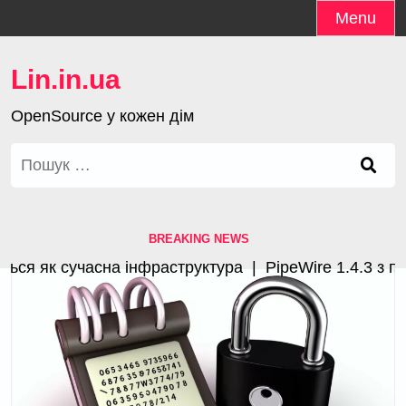
Skip
Menu
to
content
Lin.in.ua
OpenSource у кожен дім
Пошук:
BREAKING NEWS
к сучасна інфраструктура |
PipeWire 1.4.3 з покращ