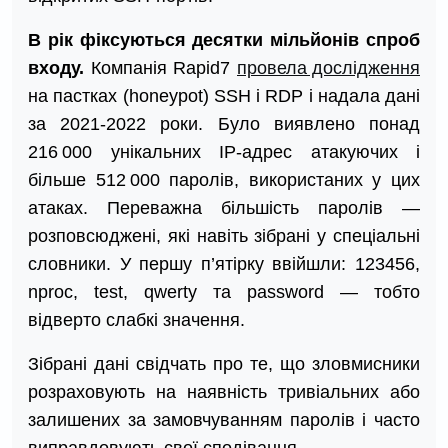
В рік фіксуються десятки мільйонів спроб
входу.
Компанія Rapid7
провела дослідження
на пастках (honeypot) SSH і RDP і надала дані
за 2021-2022 роки. Було виявлено понад
216 000 унікальних IP-адрес атакуючих і
більше 512 000 паролів, використаних у цих
атаках. Переважна більшість паролів —
розповсюджені, які навіть зібрані у спеціальні
словники. У першу п’ятірку ввійшли: 123456,
nproc, test, qwerty та password — тобто
відверто слабкі значення.
Зібрані дані свідчать про те, що зловмисники
розраховують на наявність тривіальних або
залишених за замовчуванням паролів і часто