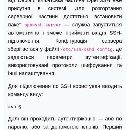
від Debian, клієнтська частина OpenSSH вже
присутня в системі. Для розгортання
серверної частини достатньо встановити
пакет
— служба запуститься
openssh-server
автоматично і зможе приймати вхідні SSH-
підключення. Конфігурація сервера
зберігається у файлі
, де
/etc/ssh/sshd_config
задаються параметри аутентифікації,
використовувані протоколи шифрування та
інші налаштування.
Для підключення по SSH користувач вводить
команду виду:
ssh @
Далі він проходить аутентифікацію — або по
паролю, або за допомогою ключів. Перший