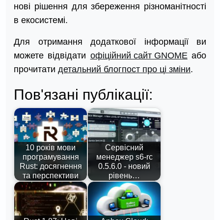
нові рішення для збереження різноманітності
в екосистемі.
Для отримання додаткової інформації ви
можете відвідати
офіційний сайт GNOME
або
прочитати
детальний блогпост про ці зміни
.
Пов'язані публікації:
10 років мови
Сервісний
програмування
менеджер s6-rc
Rust: досягнення
0.5.6.0 - новий
та перспективи
рівень…