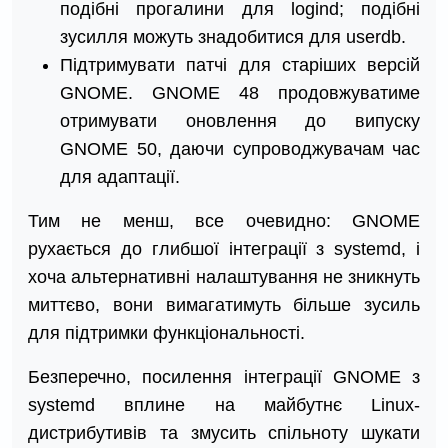
подібні прогалини для logind; подібні
зусилля можуть знадобитися для userdb.
Підтримувати патчі для старіших версій
GNOME. GNOME 48 продовжуватиме
отримувати оновлення до випуску
GNOME 50, даючи супроводжувачам час
для адаптації.
Тим не менш, все очевидно: GNOME
рухається до глибшої інтеграції з systemd, і
хоча альтернативні налаштування не зникнуть
миттєво, вони вимагатимуть більше зусиль
для підтримки функціональності.
Безперечно, посилення інтеграції GNOME з
systemd вплине на майбутнє Linux-
дистрибутивів та змусить спільноту шукати