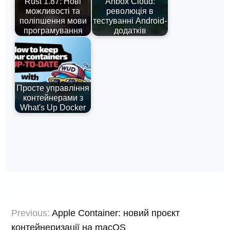
Rust 1.87: Нові
Anbox Cloud:
можливості та
революція в
поліпшення мови
тестуванні Android-
програмування
додатків
Просте управління
контейнерами з
What's Up Docker
Навігація
Previous:
Apple Container: новий проєкт
записів
контейнеризації на macOS