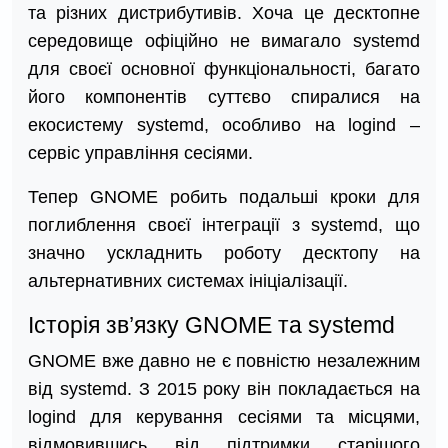
та різних дистрибутивів. Хоча це десктопне
середовище офіційно не вимагало systemd
для своєї основної функціональності, багато
його компонентів суттєво спиралися на
екосистему systemd, особливо на logind –
сервіс управління сесіями.
Тепер GNOME робить подальші кроки для
поглиблення своєї інтеграції з systemd, що
значно ускладнить роботу десктопу на
альтернативних системах ініціалізації.
Історія зв’язку GNOME та systemd
GNOME вже давно не є повністю незалежним
від systemd. З 2015 року він покладається на
logind для керування сесіями та місцями,
відмовившись від підтримки старішого