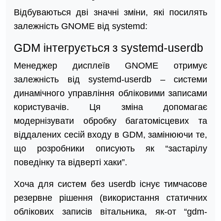
Відбуваються дві значні зміни, які посилять
залежність GNOME від systemd:
GDM інтегрується з systemd-userdb
Менеджер дисплеїв GNOME отримує
залежність від systemd-userdb – системи
динамічного управління обліковими записами
користувачів. Ця зміна допомагає
модернізувати обробку багатомісцевих та
віддалених сесій входу в GDM, замінюючи те,
що розробники описують як “застарілу
поведінку та відверті хаки”.
Хоча для систем без userdb існує тимчасове
резервне рішення (використання статичних
облікових записів вітальника, як-от “gdm-