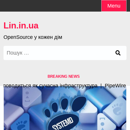
Skip
Menu
to
content
Lin.in.ua
OpenSource у кожен дім
Пошук:
BREAKING NEWS
водиться як сучасна інфраструктура |
PipeWire 1.4.