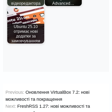
відеоредактора
Advanced…
Ubuntu 25.10
отримає нові
додатки за
замовчуванням
Навігація
Previous:
Оновлення VirtualBox 7.2: нові
записів
можливості та покращення
Next:
FreshRSS 1.27: нові можливості та