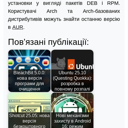
установки у вигляді пакетів DEB і RPM.
Користувачі Arch та Arch-базованих
дистрибутивів можуть знайти останню версію
в
AUR
.
Пов'язані публікації:
BleachBit 5.0.0:
Ubuntu 25.10
нова версія
(Questing Quokka):
програми для
розробка в
очищення
повному розпалі
Shotcut 25.05: нова
Нові механізми
версія
захисту в Android
безкоштовного
16: режим