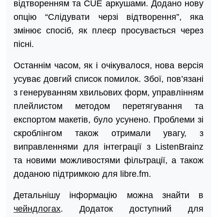
відтворенням та CUE аркушами. Додано нову
опцію “Слідувати черзі відтворення”, яка
змінює спосіб, як плеєр просувається через
пісні.
Останнім часом, як і очікувалося, нова версія
усуває довгий список помилок. Збої, пов’язані
з генеруванням хвильових форм, управлінням
плейлистом методом перетягування та
експортом макетів, було усунено. Проблеми зі
скроблінгом також отримали увагу, з
виправленнями для інтеграції з ListenBrainz
та новими можливостями фільтрації, а також
доданою підтримкою для libre.fm.
Детальнішу інформацію можна знайти в
чейндлогах
. Додаток доступний для