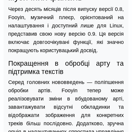
Через десять місяців після випуску версії 0.8,
Fooyin, музичний плеєр, орієнтований на
налаштування і доступний лише для Linux,
представив свою нову версію 0.9. Ця версія
включає довгоочікувані функції, які значно
покращують користувацький досвід.
Покращення в обробці арту та
підтримка текстів
Серед головних нововведень — поліпшення
обробки артів. Fooyin тепер може
реалізовувати зміни в вбудованому арті,
завантажувати відсутні обкладинки та
відображати зображення для конкретних
треків більш послідовно. Додатково, зручна
опція в налаштуваннях спростила управління