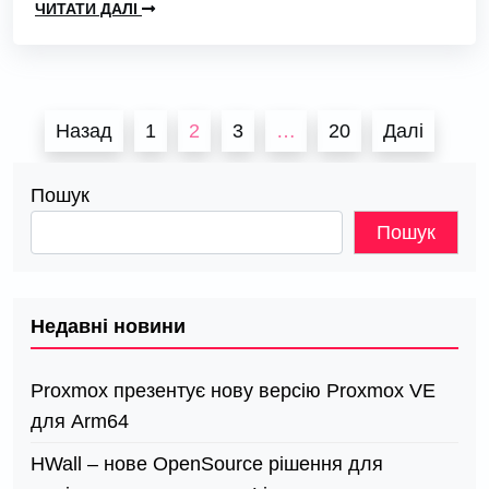
ЧИТАТИ ДАЛІ
Пагінація
Назад
1
2
3
…
20
Далі
записів
Пошук
Пошук
Недавні новини
Proxmox презентує нову версію Proxmox VE
для Arm64
HWall – нове OpenSource рішення для