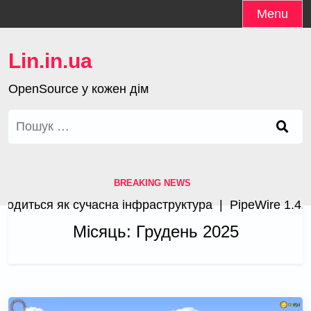
Skip
Menu
to
content
Lin.in.ua
OpenSource у кожен дім
Пошук:
BREAKING NEWS
ься як сучасна інфраструктура |
PipeWire 1.4.3 з п
Місяць:
Грудень 2025